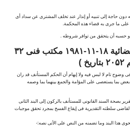
ه دون حاجة إلى تنبيه أو إنذار عند تخلف المشترى عن سداد أى
على ما جرى به قضاء هذه المحكمة.
 حسبه أن يتحقق من توافر شروطه .
( الطعن رقم ۳۸۸ لسنة ٤۸ قضائية ۱۸-۱۱-۱۹۸۱ مكتب فنى ۳۲
خ )
 فى وضوح تام لا لبس فيه ولا إبهام أن الحكم المستأنف قد ران
بعض بما يستعصى على المؤامة والجمع بينهما بما وصمه
ير بصحة السند القانونى للمستأنف بالركون إلى البند الثانى
القاضى سلطته التقديرية فى إيقاع الفسخ بمجرد تحقق موجبات
حوى هذا البند وما تضمنه من النص على الأتى نصه:-