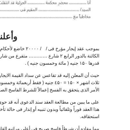
وأعلن
بموجب عقد إيجار مؤرخ
الكائنة بالدور الرابع ۲ شارع …………
قدرها ۱۵۰ جنيه ( مائة وخمسون جنيه ) .
ثلاث اشهر × ۱۵۰ = ٤۵۰ جنيه ( فقط أر
الأمر الذى يتحقق به الفسخ إعمالاً للشرط الفاسخ الصريح الوارد بالعقد 
على ما يبين من مطالعة العقد سند الدعوى أنه قد حوى
هذا العقد فوراً وتلقائياً وبدون تنبيه أو إنذار فى حال
استحقاقه.
مما مفاده أن شرطاً فاسخ صريح فى أعلى مراتبه القانون