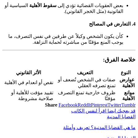
بعض العقوبات القضائية تؤدي إلى
سقوط الأهلية
السياسية أو
القانونية (مثل الحَجر القانوني).
4.
التعارض في المصالح
كأن يكون الشخص وكيلاً عن طرفين في نفس التصرف، ما
يوجب المنع مؤقتًا من مباشرته لحماية النزاهة.
خلاصة الفرق:
النوع
التعريف
الأثر القانوني
عوارض
صفات في الشخص تُضعف أو
نقص أو انعدام في الأهلية
الأهلية
تمنع تصرفه العقلي
موانع
ظروف خارجية تمنع التصرف
تقييد مؤقت للأهلية أو
الأهلية
مؤقتًا
صلاحية مشروطة
Share
Facebook
ReddIt
Pinterest
Twitter
Tumblr
قد يعجبك ايضا
اقرأ لنفس الكاتب
القضايا المدنية
ما هي القضايا المدنية؟ تعريف وأمثلة