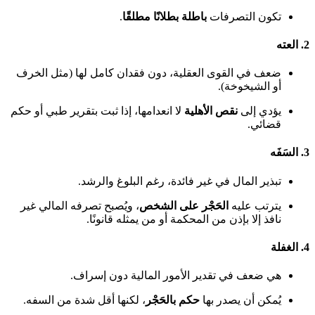
تكون التصرفات
باطلة بطلانًا مطلقًا
.
2.
العته
ضعف في القوى العقلية، دون فقدان كامل لها (مثل الخرف
أو الشيخوخة).
يؤدي إلى
نقص الأهلية
لا انعدامها، إذا ثبت بتقرير طبي أو حكم
قضائي.
3.
السَفَه
تبذير المال في غير فائدة، رغم البلوغ والرشد.
يترتب عليه
الحَجْر على الشخص
، ويُصبح تصرفه المالي غير
نافذ إلا بإذن من المحكمة أو من يمثله قانونًا.
4.
الغفلة
هي ضعف في تقدير الأمور المالية دون إسراف.
يُمكن أن يصدر بها
حكم بالحَجْر
، لكنها أقل شدة من السفه.