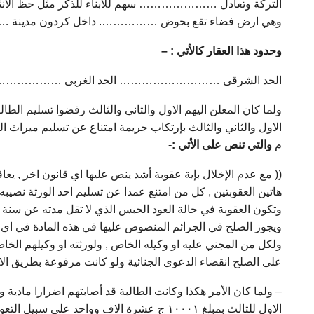
التركة وتعادل ………………… سهم للأبناء للذكر مثل حظ الان
وهي ارض فضاء تقع بحوض ……………. داخل كردون مد
وحدود هذا العقار كالأتي : –
الحد الشرقى ……………………… الحد الغربى ………………
ولما كان المعلن اليهم الاول والثاني والثالث رفضوا تسليم ال
م
والتي تنص على الأتي :-
(( مع عدم الإخلال بإية عقوبة أشد ينص عليها اي قانون اخر , يع
هاتين العقوبتين , كل من امتنع عمدا عن تسليم احد الورثة نصيب
وتكون العقوبة في حالة العود الحبس الذي لا تقل مدته عن سنة .
ويجوز الصلح في الجرائم المنصوص عليها في هذه المادة في اي حا
ولكل من المجني عليه او وكيله الخاص , ولورثته او وكيلهم الخاص
على الصلح انقضاء الدعوى الجنائية ولو كانت مرفوعة بطريق الادعا
– ولما كان الأمر هكذا وكانت الطالبة قد أصابتهم اضرارا مادية و
الاول للثالث بمبلغ ۱۰۰۰۱ ج عشرة الاف وواح