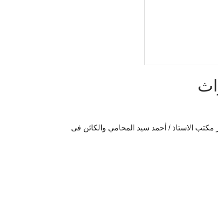
اث
اذ / أحمد سيد المحامي والكائن فى