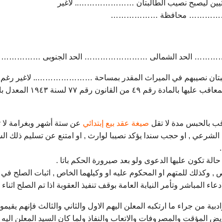
ثيين ليصبح نصيب الطالبتان ………………….. لاغير
ينة …………… محافظة ………………
……… الحد الشمالى …………………… الحد الجنوبى …………
طالبتان نصيبهم في الميراث المقدر بمساحة ………………….. لاغير رغم المط
اقب بالحبس مدة لا تقل
صيغة عقد بيع إبتدائي
عن ستة أشهر وبغرامة لا ت
ه الشرعي , او حجب سندا يؤكد نصيبا لوارث , او امتنع عن تسليم ذلك ا
لة تكون عليها الدعوى ولو بعد صيرورة الحكم باتا .
 , وكذلك للمتهم او المحكوم عليه او وكيلهما الخاص , اثبات الصلح في ه
ء المباشر وتأمر النيابة العامة بوقف تنفيذ العقوبة اذا تم الصلح اثناء
ادبية من جراء ما ارتكبه المعلن اليهم الاول والثاني والثالث فإنهم يقي
د على سبيل التعويض المؤقت والمصروفات والاتعاب والنفاذ ولما كان السيد المعلن 