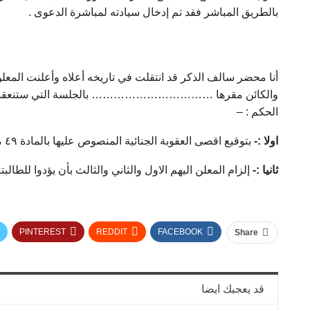
بالطريق المباشر فقد تم إدخال سيادته لمباشرة الدعوى .
أنا محضر سالف الذكر قد انتقلت في تاريخه أعلاه وأعلنت ال
الحكم : –
اولا :-
بتوقيع اقصى العقوبة الجنائية المنصوص عليها بالمادة ٤۹ من القانون رقم ۷۷ لسنة ۱۹٤۳ المعدل بالقانون رقم ۲۱۹ لسنة ۲۰۱۷.
ثانيا :-
إلزام المعلن اليهم الاول والثاني والثالث بأن يؤدوا للطالبتان مبلغ ۱۰۰۰۱ ج عشرة الاف وواحد على سبيل التعويض المدني المؤقت وإلزامهم بالمصاريف ومقا
PINTEREST
REDDIT
FACEBOOK
Share
قد يعجبك ايضا