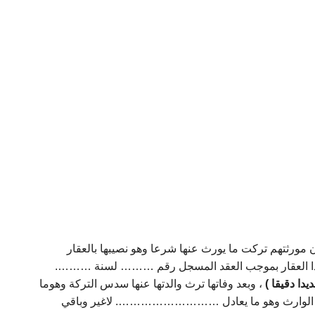
أن مورثتهم تركت ما يورث عنها شرعا وهو نصيبها بالعقار
رحوم ……………………. المتوفى بتاريخ ۰۰ / / ۲۰۰۵ م الذي ألت إليه ملكية هذا العقار بموجب العقد المسجل رقم ……… لسنة ……….
يدا دقيقا )
، وبعد وفاتها ترث والدتها عنها سدس التركة وهوما
ع الوارث وهو ما يعادل ………………………. لاغير وباقي