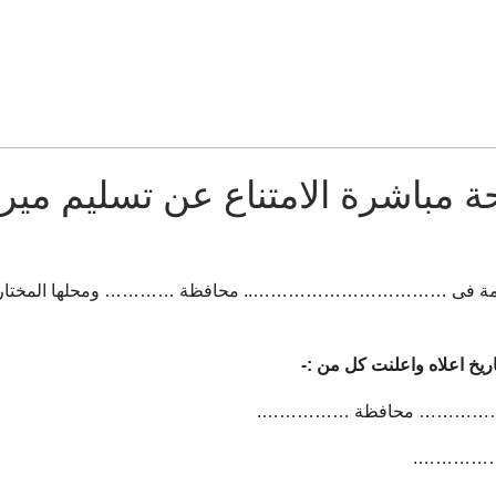
ة مباشرة الامتناع عن تسليم مير
……………………….. محافظة ………… ومحلها المختار مكتب الاست
اعلاه واعلنت كل من :-
 …………… محافظة …………….
………….