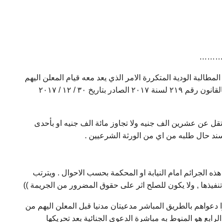
…………
البة الودية المتكررة الامر الذي يعد معه قيام المعلن اليهم
الاول والثاني والثالث بإرتكاب جريمة امتناع عن تسليم ميراث المعاقب عليها بالمادة رقم ٤۹ من القانون رقم ۷۷ لسنة ۱۹٤۳ المعدل بالقانون رقم ۲۱۹ لسنة ۲۰۱۷ الصادر بتاريخ ۳۰ / ۱۲ / ۲۰۱۷
قل عن عشرين الف جنيه ولا تجاوز مائة الف جنيه او بأحدى
لسند حال طلبه من اي من الورثة الشرعيين .
ذه الجرائم امام النيابة او المحكمة بحسب الاحوال . ويترتب
 تنفيذها , ولا يكون للصلح اثر على حقوق المضرور من الجريمة ))
موا دعواهم بالطريق المباشر مدعيتان مدنيا قبل المعلن اليهم من
اليه الرابع هو المنوط به مباشرة الدعوى الجنائية بعد تحريكها