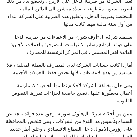
تُعفى الشركة من ضريبة الدخل على الأرباح ، وتخضع بدلاً من ذلك
لضريبة سنوية مقطوعة ، تسدَّد مباشرة الى الدائرة المالية
المختصة بضريبة الدخل ، وتطبق هذه الضريبة على الشركة ابتداء
من أول سنة مالية مهما كانت مدتها.
تستفيد شركة ال«أوف شور» من الاعفاءات من ضريبة الدخل
على فوائد الودائع وسائر الالتزامات المصرفية بالعملات الأجنبية
العائدة لغير المقيمين ، في المراكز الرئيسية للمصارف.
أما إذا كانت حسابات الشركة لدى المصارف بالعملة المحلية ، فلا
تستفيد من هذه الاعفاءات ، لأنها تختص فقط بالعملات الأجنبية.
وفي حال مخالفة الشركة لأحكام نظامها الخاص ؛ كممارسة
أعمال محظَّورة عليها ، تصبح خاضعة لجزاءات تقررها النصوص
القانونية.
يتبين من أحكام شركة ال«أوف شور »، وجود عدة فوائد ناتجة عن
السماح بتأسيس هذا النوع من الشركات ، وهي تتلخص بالمحافظة
على رؤوس الأموال داخل القطاع الاقتصادي ، وخلق أطر جديدة
للعمل ، وتأمين موارد إضافية للدولة ، وملائمة النظام الضريبي