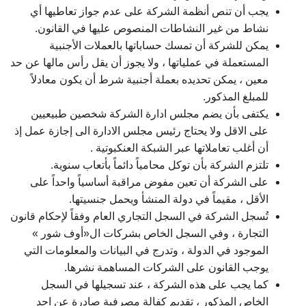
يجب أن تنص أنظمة الشركة على عدم جواز تعاطيها أي
نشاط من غير النشاطات المنصوص عليها في القانون.
يمكن للشركة أن تمسك حساباتها بالعملات الأجنبية
المستعملة في عملياتها ، ولا يجوز أن يقل رأس مالها عن حد
معين ، يمكن تحديده بعملة أجنبية شرط أن يكون معادلاً
للمبلغ المذكور.
يكتفى بأن يضم مجلس ادارة الشركة شخصين طبيعيين
على الاقل ولا يحتاج رئيس مجلس الادارة الى إجازة عمل إذ
أن أغلب تعاملاتها عبر الشبكة العنكبوتية .
تلتزم الشركة بأن توكل محامياً دائماً بأتعاب سنوية.
على الشركة أن تعين مفوض مراقبة أساسياً واحداً على
الأقل ، مقيماً في دولة المنشأ ويحمل جنسيتها.
تُسجل الشركة في السجل التجاري العام وفقاً لإحكام قانون
التجارة ، وفي السجل الخاص بشركات ال«أوف شور »
الموجود في الدولة ، وتدرج في البيانات والمعلومات التي
يوجب القانون على الشركات المساهمة نشرها.
كما يجب على هذه الشركة ، عند تسجيلها في السجل
الخاص المذكور ، تقديم كفالة مصرفية صادرة عن احد