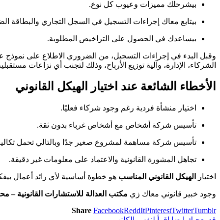
بيشرحلك مميزات وعيوب كل نوع.
بيتابع معاك إجراءات التسجيل في السجل التجاري والبطاقة الضر
بيساعدك في الحصول على التراخيص المطلوبة.
وقبل البدء في إجراءات التسجيل، من الضروري الاطلاع على نموذج 
الشركاء، الإدارة، وآلية توزيع الأرباح، وذلك لتجنب أي نزاعات مستقبلي
الأخطاء الشائعة عند اختيار الهيكل القانوني
اختيار منشأة فردية رغم وجود شركاء فعليًا.
تأسيس شركة أشخاص مع أشخاص غرباء بدون ثقة.
تأسيس شركة مساهمة لمشروع صغير جدًا وبالتالي تحمل تكال
تجاهل المشورة القانونية والاعتماد على معلومات غير دقيقة.
اختيار
الهيكل القانوني المناسب
هو خطوة أساسية لأي رائد أعمال بيفكر
وجود خبير قانوني معاك زي
مكتب العدالة للاستشارات القانونية – مح
Share
Facebook
ReddIt
Pinterest
Twitter
Tumblr
قد يعجبك ايضا
اقرأ لنفس الكاتب