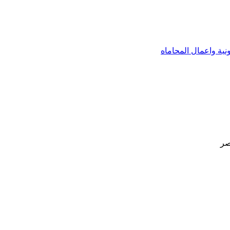
نية واعمال المحاماه
صر