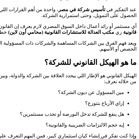
عند التفكير في
تأسيس شركة في مصر
، واحدة من أهم القرارات الل
الحصول على التمويل، وحتى استمرارية الشركة.
أي مستثمر أو رائد أعمال داخل السوق المصري لازم يعرف إن القانون ب
قانونية
زي
مكتب العدالة للاستشارات القانونية (محامي أون لاين)
خطوة
ويعد فهم الفرق بين الشركات المساهمة والشركات ذات المسؤولية المح
الحصص أو الأسهم.
ما هو الهيكل القانوني للشركة؟
الهيكل القانوني هو الإطار اللي بيحدد العلاقة بين الشركة والدولة، وب
من خلاله نعرف:
مين المسؤول عن ديون الشركة؟
إزاي الأرباح بتتوزع؟
هل ينفع للشركة تدخل البورصة أو تجذب مستثمرين؟
إيه حجم الالتزامات الضريبية والقانونية؟
وإذا كنت تفكر في إنشاء كيان استثماري كبير، فمن المهم التعرف ع