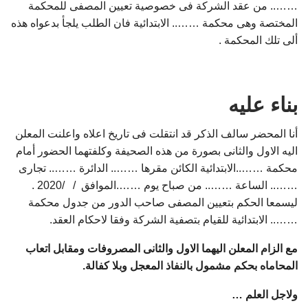
…….. من عقد الشركة فى خصوصية تعيين المصفى للمحكمة
المختصة وهى محكمة …….. الابتدائية فان الطلب يلجأ بدعواه هذه
ألى تلك المحكمة .
بناء عليه
أنا المحضر سالف الذكر قد انتقلت فى تاريخ اعلاه واعلنت المعلن
اليه الاول والثانى بصورة من هذه الصحيفة وكلفتهما الحضور أمام
محكمة ……..الابتدائية الكائن مقرها …….. الدائرة …….. تجارى
…….. الساعة …….. من صباح يوم …….الموافق / /2020 .
ليسمعا الحكم بتعيين المصفى صاحب الدور من جدول محكمة
…….. الابتدائية للقيام بتصفية الشركة وفقا لاحكام العقد.
مع الزام المعلن اليهما الاول والثانى المصروفات ومقابل اتعاب
المحاماه بحكم مشمول بالنفاذ المعجل وبلا كفالة.
ولاجل العلم …