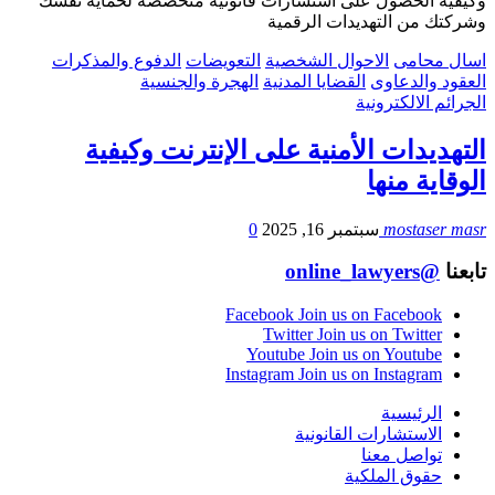
وكيفية الحصول على استشارات قانونية متخصصة لحماية نفسك
وشركتك من التهديدات الرقمية
اسال محامى
الاحوال الشخصية
التعويضات
الدفوع والمذكرات
العقود والدعاوى
القضايا المدنية
الهجرة والجنسية
الجرائم الالكترونية
التهديدات الأمنية على الإنترنت وكيفية
الوقاية منها
mostaser masr
سبتمبر 16, 2025
0
تابعنا
@online_lawyers
Facebook
Join us on Facebook
Twitter
Join us on Twitter
Youtube
Join us on Youtube
Instagram
Join us on Instagram
الرئيسية
الاستشارات القانونية
تواصل معنا
حقوق الملكية