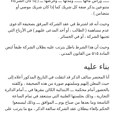
ـــــ ورأس مالها ــــــ ومدتها ـــ وغرضها ـــ ( إذا كان الشركاء
متنوعين يذكر صفة كل شريك كما إذا كان شريك موصي أو
متضامن ) .
وحيث أنه قد اشترط في عقد الشركة المرفق بصحيفة الدعوى
عدم مساهمة ( الطالب ، أو أحد المدعى عليهم ) في الأرباح التي
تجنيها الشركة ، أو في الخسائر .
وحيث أن هذا الشرط باطل يترتب عليه بطلان الشركة طبقاً لنص
المادة ۵۱۵ من القانون المدني .
بناء عليه
أنا المحضر سالف الذكر قد انتقلت في التاريخ المذكور أعلاه إلى
حيث المعلن إليهم وسلمتهم صورة من هذه الصحيفة ، وكلفته
بالحضور أمام محكمة ـــ الابتدائية الكائن مقرها في ــ أمام الدائرة
التجارية ، وذلك بجلستها العلنية التي ستنعقد في تمام الساعة
التاسعة وما بعدها من صباح يوم ــ الموافق ـــ وذلك ليسمعوا
الحكم بإلغاء ببطلان عقد الشركة سالفة الذكر ، مع ما يترتب على