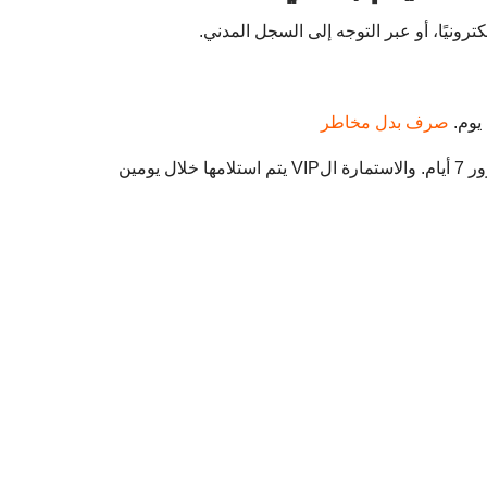
نيًا، أو عبر التوجه إلى السجل المدني.
صرف بدل مخاطر
وإذا كنت تتساءل البطاقة المستعجلة بياخد كام يوم؟ فيكون سعر الاستمارة المستعجلة يكون 120 جنيه، ويتم استلامها بعد مرور 7 أيام. والاستمارة الVIP يتم استلامها خلال يومين