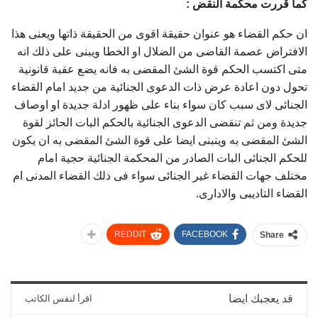
كما قررت محكمة النقض :
ان حكم القضاء هو عنوان حقيقة اقوى من الحقيقة ذاتها ويعنى هذا
الافتراض عصمة القاضى من الضلال او الخطا ويبنى على ذلك انه
متى اكتسب الحكم قوة الشئ المقضى به فانه يضع عقبة قانونية
تحول دون اعادة عرض ذات الدعوى الجنائية من جديد امام القضاء
الجنائى لاى سبب كان سواء بناء على ظهور ادلة جديدة او اوصاف
جديدة ومن ثم تنقضى الدعوى الجنائية بالحكم البات الحائز لقوة
الشئ المقضى به وينبنى ايضا على قوة الشئ المقضى به ان يكون
للحكم الجنائى البات الصادر من المحكمة الجنائية حجية امام
مختلف جهات القضاء غير الجنائى سواء فى ذلك القضاء المدنى ام
القضاء التاديبى والادارى.
REDDIT
FACEBOOK
Share
قد يعجبك ايضا
اقرأ لنفس الكاتب