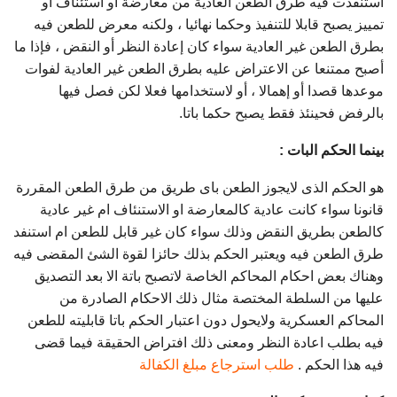
استنفذت فيه طرق الطعن العادية من معارضة أو استئناف أو
تمييز يصبح قابلا للتنفيذ وحكما نهائيا ، ولكنه معرض للطعن فيه
بطرق الطعن غير العادية سواء كان إعادة النظر أو النقض ، فإذا ما
أصبح ممتنعا عن الاعتراض عليه بطرق الطعن غير العادية لفوات
موعدها قصدا أو إهمالا ، أو لاستخدامها فعلا لكن فصل فيها
بالرفض فحينئذ فقط يصبح حكما باتا.
بينما الحكم البات :
هو الحكم الذى لايجوز الطعن باى طريق من طرق الطعن المقررة
قانونا سواء كانت عادية كالمعارضة او الاستنئاف ام غير عادية
كالطعن بطريق النقض وذلك سواء كان غير قابل للطعن ام استنفد
طرق الطعن فيه ويعتبر الحكم بذلك حائزا لقوة الشئ المقضى فيه
وهناك بعض احكام المحاكم الخاصة لاتصبح باتة الا بعد التصديق
عليها من السلطة المختصة مثال ذلك الاحكام الصادرة من
المحاكم العسكرية ولايحول دون اعتبار الحكم باتا قابليته للطعن
فيه بطلب اعادة النظر ومعنى ذلك افتراض الحقيقة فيما قضى
فيه هذا الحكم .
طلب استرجاع مبلغ الكفالة