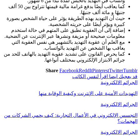
واتساب في التهديد بالحبس لمدة تبدأ من 6 شهور.
كما يعاقب أيضًا بدفع غرامة مالية قيمتها تتراوح بين 50 ألف
جنيهًا و مائة ألف جنيهًا.
حيث أن التهديد بهذه الطريقة يؤثر على حياة الشخص بصورة
كبيرة ويؤثر أيضًا على حريته الشخصية.
إضافة إلى أن العقوبة تطبق على المتهم في حالة استخدم
معلومات صحيحة أو مزيفة ونشرها عبر الإنترنت عن الضحية.
مع العلم أن عقوبة التهديد بالتشهير هي نفس العقوبة التي
يعاقب بها الشخص عن التهديد بالواتساب.
كما يحرص القانون على تشديد عقوبة التهديد بالهاتف للحد من
جرائم الابتزاز الإلكتروني بمختلف أنواعها.
Share
Facebook
ReddIt
Pinterest
Twitter
Tumblr
قد يعجبك ايضا
اقرأ لنفس الكاتب
الجرائم الالكترونية
التهديدات الأمنية على الإنترنت وكيفية الوقاية منها
الجرائم الالكترونية
التجسس الإلكتروني في الأعمال التجارية: كيف يحمي الشركات من
الهجمات؟
الجرائم الالكترونية