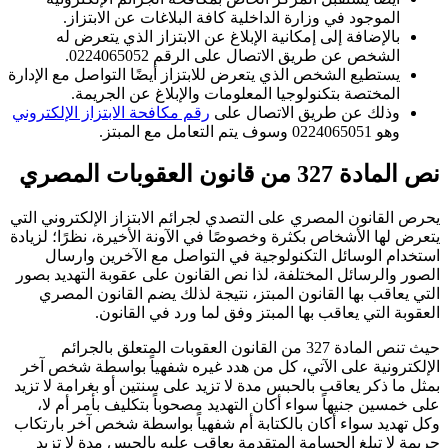
الموجود في وزارة الداخلية كافة البلاغات عن الابتزاز.
بالإضافة إلى إمكانية الإبلاغ عن الابتزاز الذي يتعرض له
الشخص عن طريق الاتصال على الرقم 0224065052.
يستطيع الشخص الذي يتعرض للابتزاز أيضًا التواصل مع الإدارة
المختصة بتكنولوجيا المعلومات والإبلاغ عن الجريمة.
وذلك عن طريق الاتصال على
رقم مكافحة الابتزاز الإلكتروني
وهو 0224065051 وسوف يتم التعامل مع المبتز.
نص المادة 327 من قانون العقوبات المصري
يحرص القانون المصري على التصدي لجرائم الابتزاز الإلكتروني التي
يتعرض لها الأشخاص بكثرة وخصوصًا في الآونة الأخيرة، نظرًا؛ لزيادة
استخدام الوسائل التكنولوجية في التواصل مع الآخرين وارسال
الصور والرسائل المختلفة، لذا نص القانون على عقوبة التهديد بصور
التي يعاقب بها القانون المبتز، نتيجة لذلك يضم القانون المصري
العقوبة التي يعاقب بها المبتز وفق لما ورد في القانون.
حيث تنص المادة 327 من القانون العقوبات المتعلق بالجرائم
الإلكترونية على الآتي، كل من هدد غيره شفهياً بواسطة شخص آخر
بمثل ما ذكر يعاقب بالحبس مدة لا تزيد على سنتين أو بغرامة لا تزيد
على خمسين جنيهاً سواء أكان التهديد مصحوباً بتكليف بأمر أم لا،
وكل تهديد سواء أكان بالكتابة أم شفهياً بواسطة شخص آخر بارتكاب
جريمة لا تبلغ الجسامة المتقدمة يعاقب عليه بالحبس مدة لا تزيد