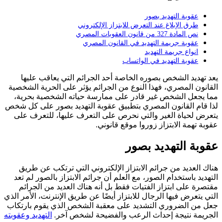
عقوبة التهديد بصور
طرق الإبلاغ عند التعرض للابتزاز الإلكتروني
نص المادة 327 من قانون العقوبات المصري
عقوبة جريمة التهديد في القانون المصري
انواع جريمة التهديد
عقوبة التهديد في الواتساب
يعد تهديد الشخص بصوره الخاصة أحد الجرائم التي يعاقب عليها
القانون المصري، فهذا النوع من الجرائم يؤثر على الحرية الشخصية
مما يجعل الشخص غير قادر على ممارسة حياته الشخصية بحرية،
لذا قام القانون المصري بتطبيق عقوبة التهديد بصور على كل شخص
يتعرض لحياة الغير والتي نحرص على التعرف عليها، للتعرف على
عقوبة تهمة الابتزاز زوروا موقع قانوني.
عقوبة التهديد بصور
هناك العديد من جرائم الابتزاز الإلكتروني التي ترتكب عن طريق
التهديد باستخدام الصور، مع العلم أن جرائم الابتزاز بالصور لم تعد
مقتصرة على ابتزاز الفتيات فقط بل أنه هناك العديد من الجرائم
التي يتعرض فيها الرجال للابتزاز أيضًا عن طريق الإنترنت، الأمر الذي
جعل من الضروري التشديد على معقبة الشخص الذي يقوم بارتكاب
الجريمة نتيجة إحداث الرعب والفضيحة لشخص آخر.
التهديد وعقوبته