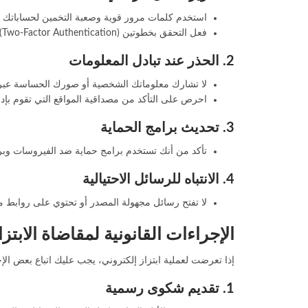
استخدم كلمات مرور قوية وصعبة التخمين لحساباتك ا
فعل التحقق بخطوتين (Two-Factor Authentication) لزيادة الأمان.
2. الحذر عند تبادل المعلومات
لا تشارك معلوماتك الشخصية أو صورك الحساسة عبر الإ
احرص على التأكد من مصداقية المواقع التي تقوم بإدخ
3. تحديث برامج الحماية
تأكد من أنك تستخدم برامج حماية ضد الفيروسات وبرام
4. الانتباه للرسائل الاحتيالية
لا تفتح رسائل مجهولة المصدر أو تحتوي على روابط م
الإجراءات القانونية لمقاضاة الابت
إذا تعرضت لعملية ابتزاز إلكتروني، يجب عليك اتباع بعض الإج
1. تقديم شكوى رسمية