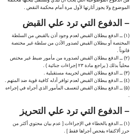
الموضوع ولا يجوز أثارتها لأول مرة أمام محكمة النقض .
– الدفوع التي ترد علي القبض
(۱) ــ الدفع ببطلان القبض لعدم وجود أذن بالقبض من السلطة
المختصة أو ببطلان القبض لصدور الأذن من سلطة غير مختصة
قانوناٌ .
(۲) ــ الدفع ببطلان القبض لصدوره من مأمور ضبط غير مختص
محلياٌ بذلك ( يراجع مادة ۲۳ إجراءات جنائية ) .
(۳) ــ الدفع ببطلان القبض لجريمة مستقبلية .
(٤) ــ الدفع ببطلان القبض لعدم توافر أدله كافية قوية ضد المتهم .
(۵) ــ الدفع ببطلان القبض لتعسف المأمور الذي أجراه في إجراءه
.
– الدفوع التي ترد علي التحريز
(۱) ــ الدفع بالخطاء في الإجراءات [ عدم بيان محتوي أكثر من
حرز ألاكتفاء بفحص أجراها فقط ] .