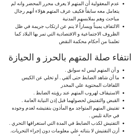
عدم المعقولية أن المتهم لا يعرف محرر المحضر وانه لم
يتعامل معه سابقاٌ فكيف عرف المتهم هؤلاء أنهم رجال
مباحث وهم بملابسهم المدنية
الالتفاف يميناٌ ويساراٌ لا ينم عن ارتكاب جريمة في ظل
الظروف الاجتماعية و الاقتصادية التي تمر بها البلاد كما
تعلمنا من أحكام محكمة النقض
انتفاء صلة المتهم بالحرز و الحيازة
و أن المتهم ليس له سوابق .
ما أن شاهد الضابط حتى ألقي . أو تخلي عن الكيس
اللفافات المحتوية علي المخدر
الاستيقاف لهروب المتهم عند رؤيته الضابط .
القبض والتفتيش لحصولهما قبل إذن النيابة العامة .
تفتيش المتهم المتواجد مع المأذون بتفتيشه لعدم وجوده
في حالة تلبس .
التفتيش لكذب الضابط في المدة التي استغراقها التحري .
أزن التفتيش لا بتنائه علي معلومات دون إجراء التحريات.