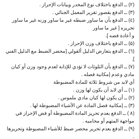
(۲) ــ الدفع باختلاف نوع المخدر وبيانات الإحراز .
(۳) ــ الدفع بقصور تقرير المعمل الجنائي .
(٤) ــ الدفع بأن ما ساور ضبطه غير ما ساور وزنه غير ما ساور
تحريزه [ غير ما ساور
و أعادة فضه ].
(۵) ــ الدفع باختلاف وزن الإحراز .
(٦) ــ الدفع بتعارض الدليل ألقولي [محضر الضبط مع الدليل الفني
].
(۷) ــ الدفع بأن التلوثات لا تؤدي للإدانة لعدم وجود وزن أو كيان
مادي وعدم إمكانية فصله .
أي لابد من شروط ثلاثة للمادة المضبوطة
(۱) ــ أي لابد أن يكون لها وزن .
(۲) ــ أن يكون لها كيان مادي ملموس .
(۳) ــ إمكانية فصل المادة عن الأشياء المضبوطة لها .
(۸ ) ــ الدفع بعدم تحريز المادة المضبوطة أو فض الإحراز في
مواجهة المتهم أو محاميه .
(۹) ــ الدفع بعدم تحرير محضر ضبط للأشياء المضبوطة وتحريزها
.