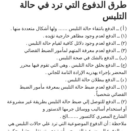
طرق الدفوع التي ترد في حالة
التلبس
( أ ) ــ الدفع بانتفاء حالة التلبس …… ولها أشكال متعددة منها .
(۱) ــ الدفع لعدم وجود مظاهر خارجية تؤيده .
(۲) ــ الدفع لعدم وجود دلائل كافية لقيام حالة التلبس .
(۳) ــ الدفع لعدم معرفة المتهم لمأمور الضبط القضائي
(ب) ــ الدفع بالشك في صحة التلبس .
(ج) ــ الدفع بخلق حالة التلبس . وهي التي تقوم فيها محرر
المحضر بإجراء يهدربه الإرادة التامة للجاني .
( د) ــ الدفع ببطلان حالة التلبس .
(۱) ــ الدفع لعدم ضبط حالة التلبس بمعرفة مأمور الضبط
القضائي شخصياٌ .
(۲) ــ الدفع للتوصل إلي ضبط حالة التلبس بطريقة غير مشروعة
أو استخدام أساليب ووسائل جرمها الدستور و
الشارع المصري كالتسور …….الخ .
ملاحظة : أن الدفوع الموضوعية التي ترد علي حالات التلبس هي
من الدفوع الموضوعية التي يجب أن تبدي وتستقل ببحثها محكمة