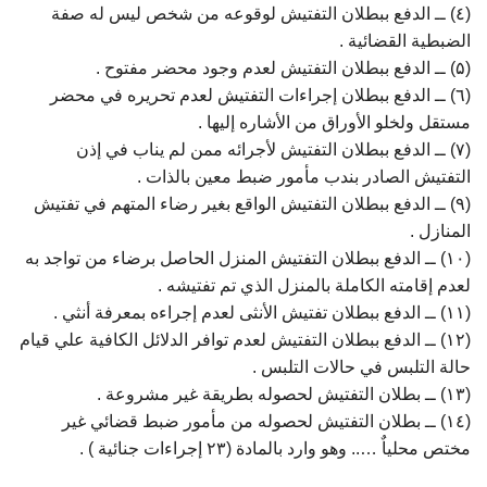
(٤) ــ الدفع ببطلان التفتيش لوقوعه من شخص ليس له صفة
الضبطية القضائية .
(۵) ــ الدفع ببطلان التفتيش لعدم وجود محضر مفتوح .
(٦) ــ الدفع ببطلان إجراءات التفتيش لعدم تحريره في محضر
مستقل ولخلو الأوراق من الأشاره إليها .
(۷) ــ الدفع ببطلان التفتيش لأجرائه ممن لم يناب في إذن
التفتيش الصادر بندب مأمور ضبط معين بالذات .
(۹) ــ الدفع ببطلان التفتيش الواقع بغير رضاء المتهم في تفتيش
المنازل .
(۱۰) ــ الدفع ببطلان التفتيش المنزل الحاصل برضاء من تواجد به
لعدم إقامته الكاملة بالمنزل الذي تم تفتيشه .
(۱۱) ــ الدفع ببطلان تفتيش الأنثى لعدم إجراءه بمعرفة أنثي .
(۱۲) ــ الدفع ببطلان التفتيش لعدم توافر الدلائل الكافية علي قيام
حالة التلبس في حالات التلبس .
(۱۳) ــ بطلان التفتيش لحصوله بطريقة غير مشروعة .
(۱٤) ــ بطلان التفتيش لحصوله من مأمور ضبط قضائي غير
مختص محلياٌ ….. وهو وارد بالمادة (۲۳ إجراءات جنائية ) .