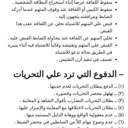
سقوط اللفافة عرضاٌ إثناء استخراج البطاقة الشخصية .
سقوط الكيس أو اللفافة عند وقوف المتهم عندما أدركه
الضابط ومرافقته يتجهون إليه .
قبض علي المتهم للاشتباه تخلي عن اللفافة عقب هذا
القبض .
تخلي المتهم عن اللفافة عند محاولة الضابط القبض عليه .
القبض علي المتهم وتفتيشه وقائياٌ للاشتباه فيه أثناء سيره
في الطريق بحالة تدعو للاشتباه
تعسف في تنفيذ أزن التفتيش .
– الدفوع التي ترد علي التحريات
(۱) ــ الدفع ببطلان التحريات لعدم جديتها .
(۲) ــ تهلهل محضر التحريات وقصوره .
(۳) ــ بطلان التحريات التضارب بأقوال الشاهد و المعاينة .
(٤) ــ بطلان التحريات لاختلافها مع المعاينة والإصرار عليها .
(۵) ــ عدم معقولية الواقع ووهانة الدليل المستمد منها .
(٦) ــ عدم وضوح مهام كلاٌ من الضابطين في محضر الضبط .