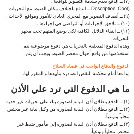
(۷) ــ الدفع بعدم سلامة التصوير للواقعة .
(Description: Cool ــ الدفع باختلاف مكان الضبط مع التحريات .
(۹) ــ أنصاف التصوير مع المجري العادي للأمور ومواقع الأحداث .
(۱۰) ــ تلاحق الإجراءات أو التراضي في إجراءها .
(۱۱) ــ انتفاء الدلائل الكافية لكي يوضع المتهم تحت مجهر
التحريات
وهذه الدفوع المتعلقة بالتحريات هي دفوع موضوعية يتم
استخلاصها من واقع أحوال محضر الضبط ويجب أن يتم
الدفوع والدفاع الواجب في قضايا السلاح
إبداءها أمام محكمة النقض الصادرة بتأييدها و المقرر لها.
ما هي الدفوع التي ترد علي الأذن
(۱) ــ الدفع ببطلان أذن النيابة لصدوره بناء علي تحريات غير جدية.
(۲) ــ الدفع ببطلان أذن النيابة لصدوره من وكيل نيابة غير مختص
محلياٌ ونوعياٌ.
(۳) ــ الدفع ببطلان أذن النيابة لصدوره إلي مأمور ضبط غير
مختص محلياٌ ونوعياٌ.