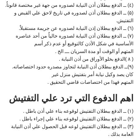
(٤) ــ الدفع ببطلان أذن النيابة لصدوره من جهة غير مختصة قانوناٌ.
(۵) ــ الدفع ببطلان أذن لصدوره في تاريخ لاحق علي القبض و
التفتيش.
(٦) ــ الدفع ببطلان إذن النيابة لصدوره عن جريمة مستقبلاٌ.
(۷) ــ الدفع ببطلان أذن النيابة لصدوره خالياٌ من أحد عناصره
الأساسية في شكل الأذن كالتوقيع أو عدم ذكر أسم
المتهم أو الوقت أو مدة السريان ـــ الخ .
( ۸ )الدفع بخلو الأوراق من أذن النيابة .
(۹)ــ الدفع ببطلان أذن النيابة لتجاوز مصدره حدود اختصاصاته.
كان يصد وكيل نيابة أمر بتفتيش منزل غير
المتهم فهذا من اختصاصات قاضي التحقيق .
اهم الدفوع التي ترد علي التفتيش
(۱) ــ الدفع ببطلان التفتيش لوقوعه بناء علي أذن باطل .
(۲) ــ الدفع ببطلان التفتيش لوقوعه بناء علي إجراء باطل .
(۳) ــ الدفع ببطلان التفتيش لوعه قبل الحصول علي أذن النيابة
العامة بذلك .