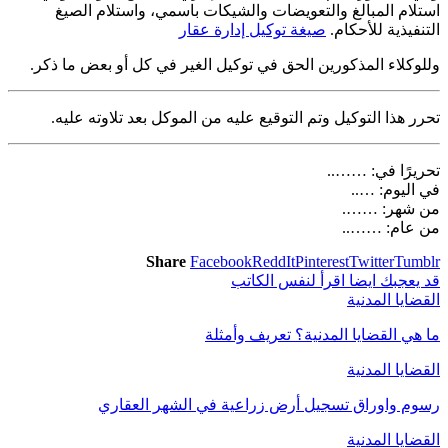
استلام المبالغ والتعويضات والشيكات باسمي، واستلام الصيغ
التنفيذية للأحكام.
صيغة توكيل إدارة عقار
وللوكلاء المذكورين الحق في توكيل الغير في كل أو بعض ما ذكر.
تحرر هذا التوكيل وتم التوقيع عليه من الموكل بعد تلاوته عليه.
تحريرًا في: ……..
في اليوم: …..
من شهر: …….
من عام: ……..
Share
Facebook
ReddIt
Pinterest
Twitter
Tumblr
قد يعجبك ايضا
اقرأ لنفس الكاتب
القضايا المدنية
ما هي القضايا المدنية؟ تعريف وأمثلة
القضايا المدنية
رسوم واوراق تسجيل أرض زراعية في الشهر العقاري
القضايا المدنية