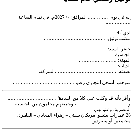
إنه في يوم: …………. الموافق: / / 2027م، في تمام الساعة:
……………..
لدي أنا/ …………………………………..
مكتب توثيق: …………………………………..
حضر السيد/ …………………………………..
الجنسية: ……………………..
المهنة: ……………………..
الديانة: ……………………..
بصفته: ………………………………… لشركة:
………………………………….
بموجب السجل التجاري رقم: ………………………………….
وأقر بأنه قد وكلت عني كلا من السادة/ ………………………….
و……………………………، وجميعهم محامون من الجنسية
المصرية، وعنوانهم:
26 عمارات بيتشو أمريكان سيتي – زهراء المعادي – القاهرة،
مجتمعين أو منفردين،