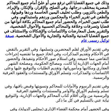
وذلك في جميع القضايا التي ترفع مني أو عليّ أمام جميع المحاكم
المصرية بمختلف درجاتها، وفي الصلح، والإقرار، والإنكار، والإبراء،
والطعن بالتزوير، وطلب تحليف اليمين الحاسمة وردها وقبولها،
والطعن في تقرير الخبراء والمحكمين وردهم واستبدالهم، وفي
طلب تعيين الخبراء، والحضور أمام جميع المحاكم بكافة أنواعها من
قضايا وتصرفات وخلافة والمحاكم الحسبية والأحوال الشخصية،
والتقرير بعمل المعارضات والالتماسات والإشكالات والاستئناف في
جميع القضايا المدنية والجنائية والتجارية والأحوال الشخصية.
صيغة
توكيل رسمى عام
وفي تقديم الأوراق لقلم المحضرين وتسلمها، وفي التقرير بالنقض
في الأحكام وتقديم المذكرات، وفي اتخاذ جميع ما تقتضيه إجراءات
التقاضي مما جميعه، وفي استلام صور الأحكام وتنفيذها، والحضور
أمام الجهات الإدارية أياً كانت، ومصالح الحكومة، ومصلحة الشهر
العقاري ومكاتبها ومأمورياتها، وتقديم الطلبات والتوقيع عليها وعلى
الالتماسات والمذكرات، وتسلم الأوراق والمستندات والعقود العرفية
والرسمية.
وفي تقديم الرسوم والأمانات للمحاكم وتسويتها وقبض باقيها، وفي
تسلم وتسليم الأوراق والأوامر والمستندات والعقود العرفية
والرسمية من وإلى أقلام كتاب المحاكم والجهات الإدارية، والتوقيع
نيابة عني بالتسليم في كل ما ذكر.
وفي الحضور أمام محكمة القضاء الإداري (مجلس الدولة)، وفي