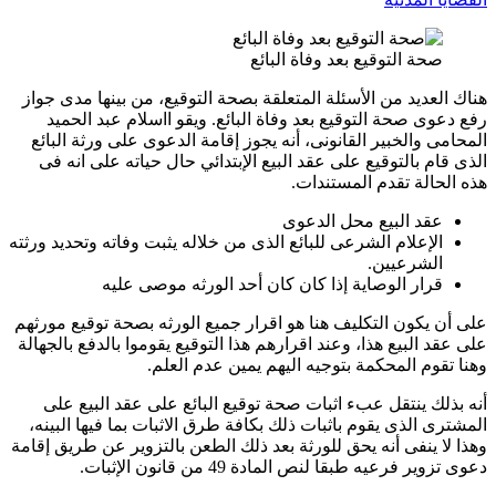
صحة التوقيع بعد وفاة البائع
هناك العديد من الأسئلة المتعلقة بصحة التوقيع، من بينها مدى جواز
رفع دعوى صحة التوقيع بعد وفاة البائع. و
يقو ااسلام عبد الحميد
المحامى والخبير القانونى، أنه يجوز إقامة الدعوى على ورثة البائع
الذى قام بالتوقيع على عقد البيع الإبتدائي حال حياته على انه فى
هذه الحالة تقدم المستندات
.
عقد البيع محل الدعوى
الإعلام الشرعى للبائع الذى من خلاله يثبت وفاته وتحديد ورثته
الشرعيين
.
قرار الوصاية إذا كان كان أحد الورثه موصى عليه
على أن يكون التكليف هنا هو اقرار جميع الورثه بصحة توقيع مورثهم
على عقد البيع هذا، وعند اقرارهم هذا التوقيع يقوموا بالدفع بالجهالة
وهنا تقوم المحكمة بتوجيه اليهم يمين عدم العلم
.
أنه بذلك ينتقل عبء اثبات صحة توقيع البائع على عقد البيع على
المشترى الذى يقوم باثبات ذلك بكافة طرق الاثبات بما فيها البينه،
وهذا لا ينفى أنه يحق للورثة بعد ذلك الطعن بالتزوير عن طريق إقامة
دعوى تزوير فرعيه طبقا لنص المادة 49 من قانون الإثبات
.