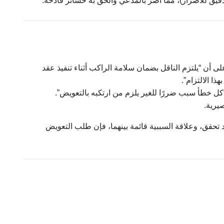
للأضرار)، مما أضر بالمدعي وألحق به خسائر فادحة.
 المصري على أن “يلتزم الناقل بضمان سلامة الراكب أثناء تنفيذ عقد
ذا الالتزام”.
يرية.
 تحقق، وعلاقة السببية قائمة بينهما، فإن طلب التعويض