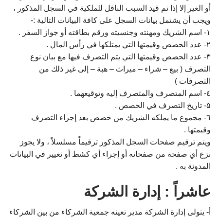
أو الغير إلا إذا تم قيد السبب الناقل للملكية في السجل المذكور ،
ويجب أن يشتمل بيانات السجل على كافة البيانات التالية :-
۱- اسم الشريك ومهنته وجنسيته ورقم بطاقته أو جواز السفر .
۲- عدد الحصص وقيمتها التي يمتلكها في رأس المال .
۳- عدد الحصص وقيمتها التي يتم التصرف فيها مع بيان نوع
التصرف ( بيع – شراء – ميراث – هبة – إلى غير ذلك من
التصرفات )
٤- اسم المتصرف والمتصرف إليه وتوقيعهما .
۵- تاريخ التصرف في الحصص .
٦- مجموع ما يملكه الشريك من حصص بعد إجراء التصرف
وقيمتها .
ويتم ترقيم صفحات السجل المذكور ترقيماً مسلسلاً ، ولا يجوز
نزع أي صفحة من صفحاته أو إجراء أي كشط أو تغيير في البيانات
المدونة به .
عاشراً : إدارة الشركة
أ‌- يتولى إدارة الشركة مدير تعينه جمعية الشركاء من بين الشركاء