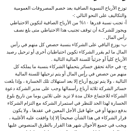
توزع الأرباح النسوية الصافية بعد خصم المصروفات العمومية
والتكاليف على النحو التالي :-
أ- تجنب نسبة قدرها ۱۰% من الأرباح الصافية لتكوين الاحتياطي
ويجوز للشركـة أن توقف تجنيب هذا الاحتياطي متى بلغ نصف
رأس المال .
ب- يوزع الباقي على الشركاء بنسبة حصص كل منهم في رأس
المال ما لم يقرر الشركاء تكوين احتياطيان أخرى أو ترحيل رصيد
الأرباح كلياً أو جزئياً للسنة المالية التالية .
ج- في حالة تحقق خسائر يتحملها الشركاء بنسبة ما يملكه كل
منهم من حصص في رأٍس المال أو يتم ترحيلها للسنة المالية
التالية ، ولا يتم توزيع أرباح إلا بعد استهلاك تلك الخسارة ، وإذا بلغت
خسائر الشركة ثلاثة أرباع رأسمالها وجب على مدير الشركة دعوة
الشركاء للاجتماع خلال مدة لا تزيد على ثلاثين يوما من تاريخ بلوغ
الخسارة لهذا الحد للنظر في استمرار الشركة مع التزام الشركاء
بدفع ديونها أو في حلها قبل الأجل المعين في عقدها ، ولا يكون
قرار الشركاء في هذا الشأن صحيحاً إلا إذا وافقت عليه الأغلبية ،
ويجب في جميع الأحوال شهر هذا القرار بالطرق المنصوص عليها