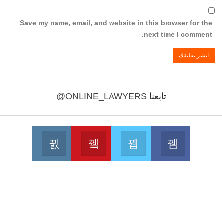
Save my name, email, and website in this browser for the
next time I comment.
تابعنا
@ONLINE_LAWYERS
Instagram
Youtube
Twitter
Facebook
 on Instagram
Join us on Youtube
Join us on Twitter
Join us on Facebook