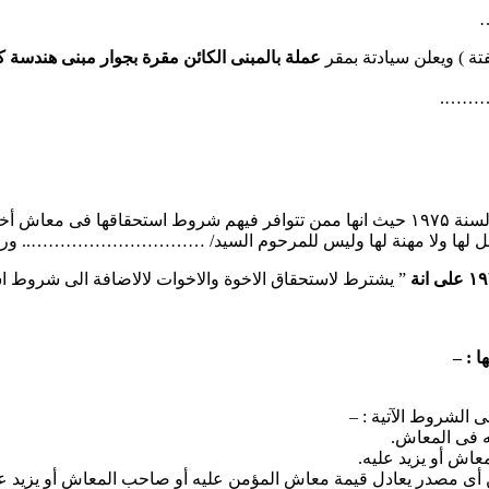
فتة ) ويعلن سيادتة بمقر
عملة بالمبنى الكائن مقرة بجوار مبنى هندسة كهر
……
الطالبة من الفئات الخاضعة لاحكام قانون التامين الاجتماعى رقم ۷۹ لسنة ۱۹۷۵ حيث انها ممن تتوافر فيهم شروط
 ولا مهنة لها وليس للمرحوم السيد/ ………………………….. ورثة م
” يشترط لاستحقاق الاخوة والاخوات لالاضافة الى شروط اس
 الشروط الآتية : –
ه فى المعاش.
معاش أو يزيد عليه.
 من أى مصدر يعادل قيمة معاش المؤمن عليه أو صاحب المعاش أو يزيد عل