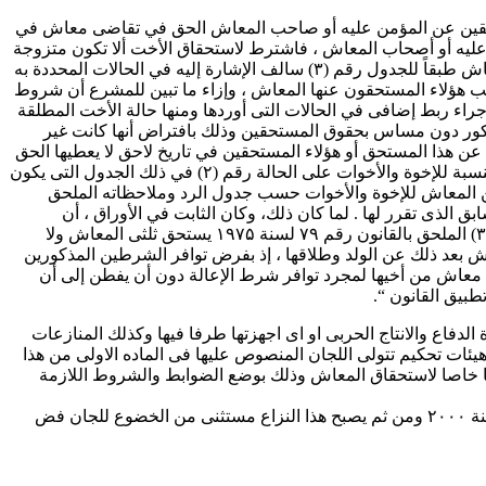
، ۱۱٤ من القانون رقم ۷۹ لسنة ۱۹۷۵ أن المشرع منح المستحقين عن المؤمن عليه أو صاحب المعاش الحق في تقاضى معاش في
في تاريخ وفاة المؤمن عليه أو أصحاب المعاش ، فاشترط لاستحقاق الأخت ألا تكون متزوجة
وأن يكون المؤمن عليه قائماً بإعالتها طبقاً للقواعد الصادر بها قرار من وزير التأمينات ، فإذا توافر الشرطان استحقت نصيباً مفروضاً من المعاش طبقاً للجدول رقم (۳) سالف الإشارة إليه في الحالات المحددة به
يحجب هؤلاء المستحقون عنها المعاش ، وإزاء ما تبين للمشرع أن شروط
المؤمن عليه وربط المعاش على باقى المستحقين فقد رأى النص في المادة ۱۱٤ سالفة الذكر على إجراء ربط إضافى في الحالات التى أوردها ومنها حالة الأخت المطلقة
إعالة والذى يعتد بثبوته خلال الفترة السابقة على زواجها فتستحق معاشاً طبقاً لنصيبها المفروض في الجدول رقم (۳) المذكور دون مساس بحقوق المستحقين وذلك بافتراض أنها كانت غير
 هذا المستحق أو هؤلاء المستحقين في تاريخ لاحق لا يعطيها الحق
في معاش من تاريخ القطع إلا أن تكون مستفيدة من قواعد الرد التى قررها القانون في الجدول المذكور وملاحظاته والتى قصرها المشرع بالنسبة للإخوة والأخوات على الحالة رقم (۲) في ذلك الجدول التى يكون
ء من المعاش للإخوة والأخوات حسب جدول الرد وملاحظاته الملحق
سابق الذى تقرر لها . لما كان ذلك، وكان الثابت في الأوراق ، أن
المؤمن عليه – شقيق المطعون ضدها – قد توفى ولديه ولد مستحق لمعاش وتقاضاه بعد وفاة والده وطبقاً للحالة السادسة من الجدول رقم (۳) الملحق بالقانون رقم ۷۹ لسنة ۱۹۷۵ يستحق ثلثى المعاش ولا
 بعد ذلك عن الولد وطلاقها ، إذ بفرض توافر الشرطين المذكورين
مل معاش من أخيها لمجرد توافر شرط الإعالة دون أن يفطن إلى أن
بيق القانون “.
 الدفاع والانتاج الحربى او اى اجهزتها طرفا فيها وكذلك المنازعات
 هيئات تحكيم تتولى اللجان المنصوص عليها فى الماده الاولى من هذا
۱۹۷۵ والذى يحكم النزاع موضوع الدعوى قد حدد نظاما خاصا لاستحقاق المعاش وذلك بوضع الضوابط والشروط اللازمة
– ومن ثم تستثنى المنازعات الناشئة عن تطبيق احكامة من اللجوء للجان فض المنازعات المنصوص عليها فى الماده ٤ من القانون رقم ۷ لسنة ۲۰۰۰ ومن ثم يصبح هذا النزاع مستثنى من الخضوع للجان فض