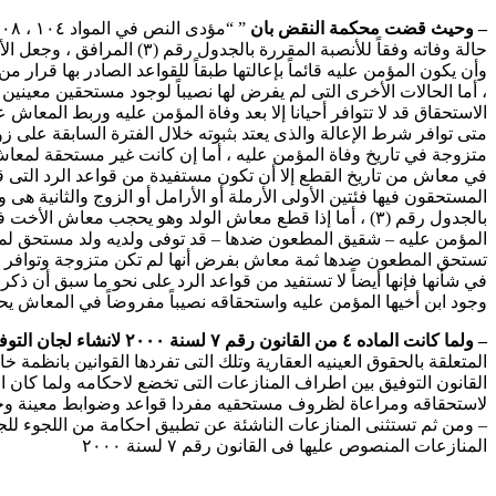
– وحيث قضت محكمة النقض بان
حالة وفاته وفقاً للأنصبة 
، أما الحالات الأخرى التى لم يفرض لها نصيباً لوجود مستحقين معيني
متزوجة في تاريخ وفاة المؤمن عليه ، أما إن كانت غير مستحقة لمع
المستحقون فيها فئتين الأولى الأرملة أو الأرامل أو الزوج والثانية
بالجدول رقم (۳) ، أما إذا قطع معاش الولد وهو يحجب معاش
تستحق المطعون ضدها ثمة معاش بفرض أنها لم تكن متزوجة وتوافر في 
في شأنها فإنها أيضاً لا تستفيد من قواعد الرد على نحو ما سبق أن ذ
وجود ابن أخيها المؤمن عليه واستحقاقه نصيباً مفروضاً في المعاش ي
– ولما كانت الماده ٤ من القانون رقم ۷ لسنة ۲۰۰۰ لانشاء لجان التوفيق فى بعض المنازعات نصت على انه
المتعلقة بالحقوق العينيه العقارية وتلك التى تفردها القوانين بانظمة
لاستحقاقه ومراعاة لظروف مستحقيه مفردا قواعد وضوابط معينة وخا
المنازعات المنصوص عليها فى القانون رقم ۷ لسنة ۲۰۰۰