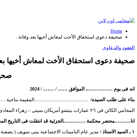
Home
صحيفة دعوى استحقاق الأخت لمعاش أخيها بعد وفاتة .
العقود والدعاوى
صحيفة دعوى استحقاق الأخت لمعاش أخيها بعد 
صحيف
انه فى يوم …………….. الموافق …… / ……. / 2024
بناء على طلب السيده/
……………………………المقيمة بناحية ………… ـ ال
المحامي الكائن فى ۲٦ عمارات بيتشو أمريكان سيتى – زهراء المعادى – القاهرة.
انا……….محضر محكمة …………..الجزئية قد انتقلت فى التاريخ المذكو
۱ ـ السيد الاستاذ /
مدير عام التامينات الاجتماعية ببنى سويف ( بصفتة 