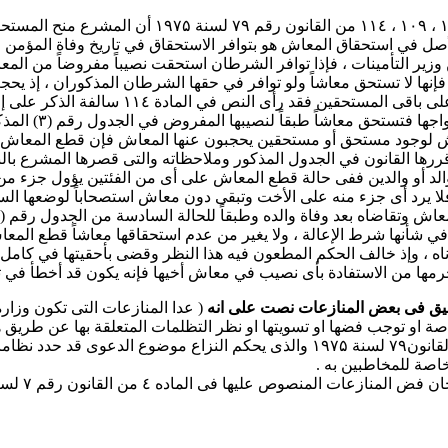
” “مؤدى النص في المواد ۱۰٤ ، ۱۰۸ ، ۱۰۹ 
المقررة بالجدول رقم (۳) المرافق ، وجعل الأصل في استحقاق المعاش هو بتوافر الاستحقاق 
ن فإنها لا تستحق معاشاً ولو توافر في حقها الشرطان المذكوران ، إذ 
الاستحقاق قد لا تتوافر أحيانا إلا بعد وفاة 
متى توافر شرط ال
اش لوجود مستحق أو مستحقين يحجبون عنها المعاش فإن قطع المعاش عن
 هى والد أو والدين ففى حالة قطع المعاش على أى من الفئتين يؤول جز
 الأخت فلا يرد أى جزء منه على الأخت وتبقى دون معاش استصحاباً لوضعها ال
شأنها شرط الإعالة ، ولا يغير من عدم استحقاقها معاشاً قطع المعاش
كرناه ، وإذ خالف الحكم المطعون فيه هذا النظر وقضى بأحقيتها في كا
حرمها من الاستفادة بأى نصيب في معاش أخيها فإنه يكون قد أخطأ في تط
( عدا المنازعات التى تكون وزارة
 خاصة او توجب فضها او تسويتها او نظر التظلمات المتعلقة بها عن طريق
القانون التوفيق بين اطراف المنازعات التى تخضع لاحكامه ولما كان القانون۷۹ لسنة 
صة للمخاطبين به .