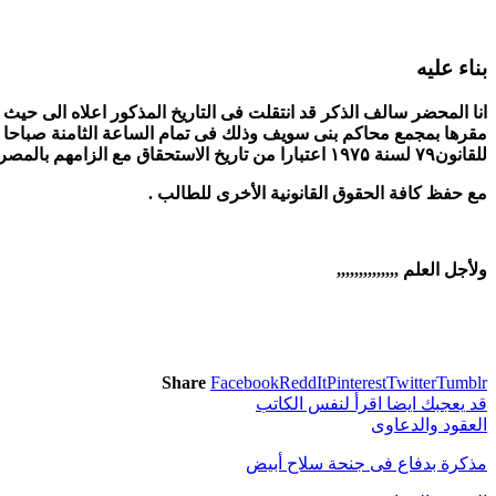
بناء عليه
انا المحضر سالف الذكر قد انتقلت فى التاريخ المذكور اعلاه الى حيث م
للقانون۷۹ لسنة ۱۹۷۵ اعتبارا من تاريخ الاستحقاق مع الزامهم بالمصروفات ومقابل اتعاب المحاماه وشمول الحكم بالنفاذ المعجل
مع حفظ كافة الحقوق القانونية الأخرى للطالب .
ولأجل العلم ,,,,,,,,,,,,,,
Share
Facebook
ReddIt
Pinterest
Twitter
Tumblr
قد يعجبك ايضا
اقرأ لنفس الكاتب
العقود والدعاوى
مذكرة بدفاع فى جنحة سلاح أبيض