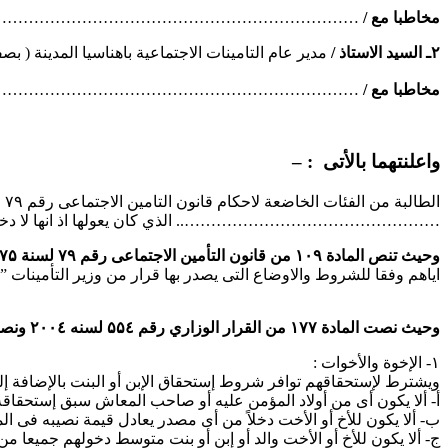
مخاطبا مع /
……………………………………………………………
۲ـ السيد الاستاذ /
مدير عام التامينات الاجتماعية باهناسيا المدينة ( بص
مخاطبا مع /
…………………………………………………………….
واعلنتهما بالأتى : –
………………………………………….. الذي كان يعولها اذ انها لا دخل لها
وحيث تنص المادة ۱۰۹ من قانون التأمين الاجتماعى رقم ۷۹ لسنة ۱۹۷۵ على انة
اياهم وفقا للشروط والاوضاع التى يصدر بها قرار من وزير التأمينات ”
وحيث نصت المادة ۱۷۷ من القرار الوزاري رقم ۵۵٤ لسنه ۲۰۰٤ ونصها : –
۱- الإخوة والأخوات :
ويشترط لإستحقاقهم توافر شروط إستحقاق الإبن أو البنت بالإضافة إلى
‌أ- ألا يكون أى من أولاد المؤمن عليه أو صاحب المعاش سبق إستحقاق
‌ب- ألا يكون للأخ أو الأخت دخلاً من أى مصدر يعادل قيمة نصيبه فى ال
‌ج- ألا يكون للأخ أو الأخت والد أو إبن أو بنت متوسط دخولهم جميعا