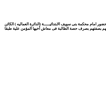
 امام محكمة بنى سويف الابتدائيـــــة (الدائرة العماليه ) الكائن
 الثامنة صباحا وما بعدها يوم …………… الموافق : / / ۲۰۱۸ لسماعهم الحكم بالزامهم بصفتهم بصرف حصة الطالبة فى معاش أخيها المؤمن علية طبقا