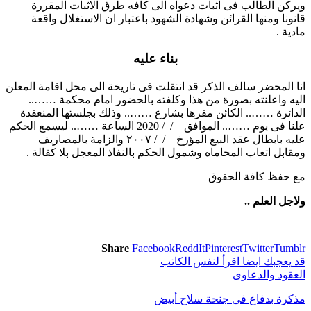
ويركن الطالب فى اثبات دعواه الى كافه طرق الاثبات المقررة
قانونا ومنها القرائن وشهادة الشهود باعتبار ان الاستغلال واقعة
مادية .
بناء عليه
انا المحضر سالف الذكر قد انتقلت فى تاريخة الى محل اقامة المعلن
اليه واعلنته بصورة من هذا وكلفته بالحضور امام محكمة ……..
الدائرة …….. الكائن مقرها بشارع …….. وذلك بجلستها المنعقدة
علنا فى يوم …….. الموافق / / 2020 الساعة …….. ليسمع الحكم
عليه بابطال عقد البيع المؤرخ / / ۲۰۰۷ والزامة بالمصاريف
ومقابل اتعاب المحاماه وشمول الحكم بالنفاذ المعجل بلا كفالة .
مع حفظ كافة الحقوق
ولاجل العلم ..
Share
Facebook
ReddIt
Pinterest
Twitter
Tumblr
قد يعجبك ايضا
اقرأ لنفس الكاتب
العقود والدعاوى
مذكرة بدفاع فى جنحة سلاح أبيض