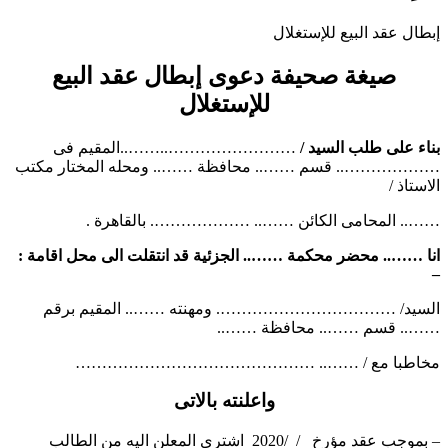
إبطال عقد البيع للإستغلال
صيغة صحيفة دعوى إبطال عقد البيع
للإستغلال
بناء على طلب السيد /
……………………..……..المقيم فى
……………….. قسم …….. محافظة …….. ومحله المختار مكتب
الاستاذ /
…….. المحامى الكائن …….. ………………. بالقاهرة .
انا …….. محضر محكمة …….. الجزئية قد انتقلت الى محل اقامة :
–
السيد/ ……………………………. ومهنته …….. المقيم برقم
…….. قسم …….. محافظة ……..
مخاطبا مع / …….. ………………………………………
واعلنته بالاتى
– بموجب عقد مؤرخ / /2020 اشترى المعلن اليه من الطالب