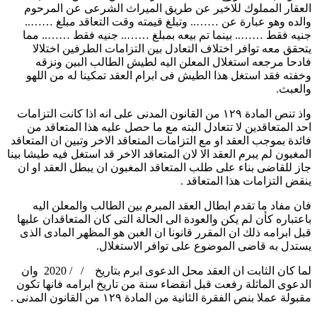
العقار المملوك للاخير عن طريق الميراث الشرعى عن المرحوم
والده وهو عبارة عن …….. وتبلغ قيمته وقت التعاقد مبلغ ……..
جنيه فقط …….. بينما تم بيعه بمبلغ …….. جنيه فقط …….. مما
يتحقق معه توافر اختلاف التعادل بين التزامات الطرفين اختلالا
فادحا مرجعه استغلال المعلن اليه لطيش الطالب البين ونزقه
وخفته فقد استغل هذا الطيش فى ابرام العقد تمكينا له من اللهو
والعبث.
واذ تنص المادة ۱۲۹ من القانون المدنى على انه اذا كانت التزامات
احد المتعاقدين لا تتعادل البته مع ما حصل عليه هذا المتعاقد من
فائدة بموجب العقد او مع التزامات المتعاقد الاخر وتبين ان المتعاقد
المغبون لم يبرم العقد الا لان المتعاقد الاخر قد استغل فيه طيشا بينا
جاز للقاضى بناء على طلب المتعاقد المغبون ان يبطل العقد او ان
ينقض التزامات هذا المتعاقد .
فان مفاد ما تقدم ابطال العقد المبرم بين الطالب والمعلن اليه
باعتباره كأن لم يكن والعودة الى الحالة التى كان المتعاقدان عليها
قبل ابرامه ذلك ان المقرر قانونا ان الغبن هو المظهر المادى الذى
يستدل به قاضى الموضوع على توافر الاستغلال.
لما كان الثابت ان العقد محل الدعوى ابرم بتاريخ / / 2020 وان
الدعوى الماثلة رفعت قبل انقضاء سنة من تاريخ ابرامه فانها تكون
مقبولة عملا بنص الفقرة الثانية من المادة ۱۲۹ من القانون المدنى .