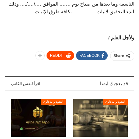
التاسعة وما بعدها من صباح يوم ……. الموافق …./…./…. وذلك
لبدء التحقيق لاثبات ………….. بكافة طرق الإثبات .
ولأجل العلم /
REDDIT
FACEBOOK
Share
قد يعجبك ايضا
اقرأ لنفس الكاتب
العقود والدعاوى
العقود والدعاوى