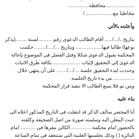
…………….. محافظة………….
مخاطبا مع…………….. /
وأعلنته بالأتي
بتاريخ ../…/….. أقام الطالب الدعوى رقم …….. لسنة …….(يذكر
نوعها) طالبا فيها……………. وبتاريخ …/…./……. حكمت
المحكمة بقبول الدعوى شكلا وقبل الفصل فى الموضوع بإحالة
الدعوى إلى التحقيق لإثبات …………….. بكافة طرق الاثبات
وحددت لبدء التحقيق جلسة …/…/…… على أن ينتهي خلال
…………. من بدء تاريخ الجلسه .
ومن ثم فلا يسع الطالب الا تنفيذ قرار المحكمة
بناء عليه
أنا المحضر سالف الذكر قد انتقلت فى التاريخ المذكور اعلاه الى
حيث المعلن اليه وسلمته صورة من اصل الصحيفة وكلفته
بالحضور امام محكمة ………… الكائن مقرها فى ……… امام
الدائرة ( ) وذلك بجلستها العلنية التي ستنعقد فى تمام الساعة