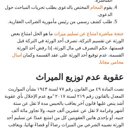
المباشرة.
يقوم
المحام
المختص بالدعوى بطلب تحريات المباحث حول
الدعوى.
طلب كشف رسمي من رئيس مأمورية الضرائب العقارية.
جنحة مباشرة امتناع عن تسليم ميراث
ما هو الحل امتناع بعض
الورثة عن تقسيم التركة، تصرف أحد الورثة في التركة قبل
قسمتها، حكم التصرف في مال الورثة، إذا رفض أحد الورثة
القسمة، عدم توقيع أحد الورثة على عقد القسمة وكمان
اسال
محامى مجانا
.
عقوبة عدم توزيع الميراث
نصت المادة ٤٩ من القانون رقم ٧٧ لسنة ١٩٤٣ بشأن المواريث
المعدل بالقانون رقم ٢١٩ لسنة ٢٠١٧ “مع عدم الإخلال بأي عقوبة
أشد ينص عليها قانون آخر يعاقب بالحبس مدة لا تقل عن ستة
أشهر وغرامة لا تقل عن عشرين ألف جنيه، ولا تجاوز مائة ألف
جنيه، أو بإحدى هاتين العقوبتين كل من امتنع عمدًا عن تسليم أحد
الورثة نصيبه الشرعي من الميراث رضاءً أو قضاءً نهائيا، ويعاقب