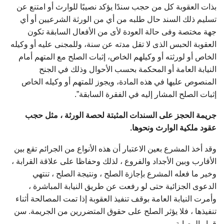
بذات العقوبة كل من حجب سندًا يؤكد نصيبًا للوارث أو امتنع عن
تسليم ذلك السند حال طلبه من أي من الورثة الشرعيين أو أي
جهة مختصة وفى حالة العودة لأى من الأفعال السابقة تكون
العقوبة الحبس الذى لا تقل مدته عن سنة، وللمجنى عليه أو وكيله
الخاص أو لورثته أو وكيلهم الخاص، إثبات الصلح مع المتهم أمام
النيابة العامة أو المحكمة بحسب الأحوال وذلك في الجنح
المنصوص عليها في هذه المادة، ويجوز للمتهم أو وكيله الخاص
إثبات الصلح المشار إليه في الفقرة السابقة”.
جريمة الحجز على السندات المثبتة لحصة الورثة ، مثل حجب
عقود ملكية الوارث ونحوها.
وقد أخذ المشرع بعين الاعتبار أن هذه الأنواع من الجرائم تقع بين
الأقارب وبين الأجداد والفروع ، لذلك وحفاظا على علاقة القرابة ،
وخير ما فعله المشرع بإجازة الصلح ، ونتيجة الصلح ، تنتهي
الدعوى الجزائية حتى لو رفعت عن طريق النيابة المباشرة ،
وأمرت النيابة العامة بوقف تنفيذ العقوبة إذا تمت المصالحة أثناء
تنفيذها ، فلا يؤثر الصلح على حقوق المتضررين من الجريمة. سن
قرار الوصاية