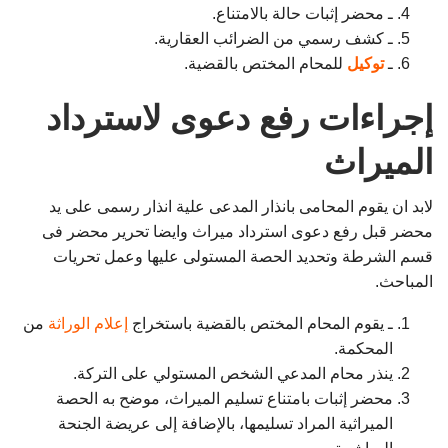
ـ محضر إثبات حالة بالامتناع.
ـ كشف رسمي من الضرائب العقارية.
ـ
توكيل
للمحام المختص بالقضية.
إجراءات رفع دعوى لاسترداد
الميراث
لابد ان يقوم المحامى بانذار المدعى علية انذار رسمى على يد
محضر قبل رفع دعوى استرداد ميراث وايضا تحرير محضر فى
قسم الشرطة وتحديد الحصة المستولى عليها وعمل تحريات
المباحث.
ـ يقوم المحام المختص بالقضية باستخراج
إعلام الوراثة
من
المحكمة.
ينذر محام المدعي الشخص المستولي على التركة.
محضر إثبات بامتناع تسليم الميراث، موضح به الحصة
الميراثية المراد تسليمها، بالإضافة إلى عريضة الجنحة