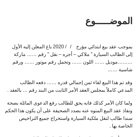
الموضـــــوع
بموجب عقد بيع ابتدائي مؤرخ / / 2020 باع المعلن إليه الأول
إلى الطالب السيارة ” ملاكي – أجره – نقل ” رقم …… ماركة
………موديل …… اللون …… وتحمل رقم موتور …… ورقم
شاسية ……
وقد تم هذا البيع لقاء ثمن إجمالي قدره …… دفعه الطالب
المدعي كاملاً بمجلس العقد الأمر الثابت من البند رقم … بالعقد .
ولما كان الأمر كذلك فانه يحق للطالب رفع الدعوى الماثلة بصحة
ونفاذ عقد البيع المنوه عنه بصدد الصحيفة على أن يكون هذا الحكم
سندا طالب لنقل ملكية السيارة واستخراج جميع التراخيص
الخاصة بها .