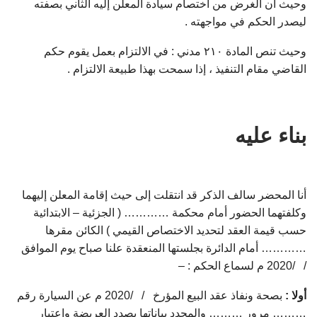
وحيث أن الغرض من اختصام سيادة المعلن إليه الثاني بصفته
ليصدر الحكم في مواجهته .
وحيث تنص المادة ۲۱۰ مدني : في الالتزام بعمل يقوم حكم
القاضي مقام التنفيذ ، إذا سمحت بهذا طبيعة الالتزام .
بناء عليه
أنا المحضر سالف الذكر قد انتقلت إلى حيث إقامة المعلن إليهما
وكلفتهما الحضور أمام محكمة ………… ( الجزئية – الابتدائية
حسب قيمة العقد لتحديد الاختصاص القيمي ) الكائن مقرها
………… أمام الدائرة بجلستها المنعقدة علنا صباح يوم الموافق
/ /2020 م لسماع الحكم : –
أولا :
بصحة ونفاذ عقد البيع المؤرخ / /2020 م عن السيارة رقم
……… مرور ……… والمحدد بياناتها بصدد العريضة واعتبار