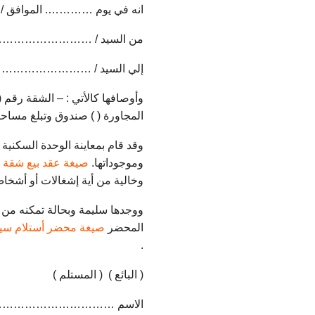
انه في يوم …………. الموافق / / ۲۰۲۰ م تم تسليم الوحدة السكنية الشقة موضوع العقد المحرر بتاريخ / /
من السيد / ………………………
إلي السيد / ……………………
وأوصافها كالأتي : – الشقة رقم (
المجاورة ( ) صندوق وتبلغ م
وقد قام بمعاينة الوحدة السكنية 
وموجوداتها.
صيغة عقد بيع شقة
و
وخالية من أية إشغالات أو أشخاص
ووجدها سليمة وبحالة تمكنه من ا
المحضر
صيغة محضر أستلام سيا
.
( البائع ) ( المستلم )
الاسم ……………………………