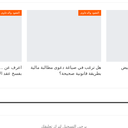
العقود والدعاوى
العقود والدعاوى
بيض
هل ترغب في صياغة دعوى مطالبة مالية
اعرف عن … ص
بطريقة قانونية صحيحة؟
بفسخ عقد ال
يرجي التسجيل لترك تعليقك