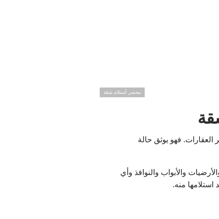
محضر أستلام شقة
قة
لعقارات. فهو يوثق حالة
أرضيات والأبواب والنوافذ وأي
 استلامها منه.