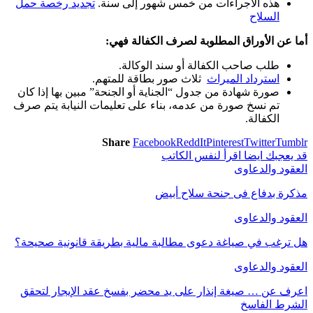
هذه الاجراءات من خمس شهور إلى سنة.
تجديد رخصة حمل
السلاح
أما عن الأوراق المطلوبة لصرف الكفالة فهي:
طلب صاحب الكفالة أو سند الوكالة.
استرداد الميراث
ثلاث صور بطاقة للمتهم.
صورة شهادة من جدول “الجناية أو الجنحة” مبين بها إذا كان
تم نسخ صورة من عدمه، بناء على تعليمات النيابة يتم صرف
الكفالة.
Share
Facebook
ReddIt
Pinterest
Twitter
Tumblr
قد يعجبك ايضا
اقرأ لنفس الكاتب
العقود والدعاوى
مذكرة بدفاع فى جنحة سلاح أبيض
العقود والدعاوى
هل ترغب في صياغة دعوى مطالبة مالية بطريقة قانونية صحيحة؟
العقود والدعاوى
اعرف عن … صيغة إنذار على يد محضر بفسخ عقد الإيجار لتحقق
الشرط الفاسخ