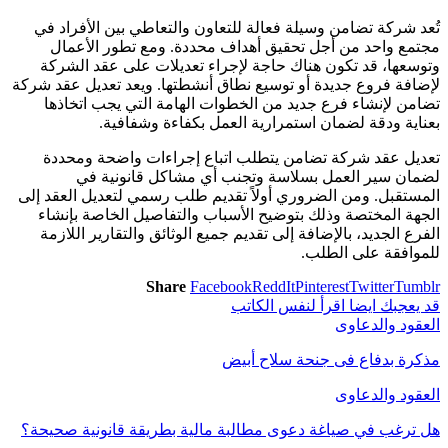
تُعد شركة تضامن وسيلة فعالة للتعاون والتعاطي بين الأفراد في
مجتمع واحد من أجل تحقيق أهداف محددة. ومع تطور الأعمال
وتوسعها، قد تكون هناك حاجة لإجراء تعديلات على عقد الشركة
لإضافة فروع جديدة أو توسيع نطاق أنشطتها. ويعد تعديل عقد شركة
تضامن لإنشاء فرع جديد من الخطوات الهامة التي يجب اتخاذها
بعناية ودقة لضمان استمرارية العمل بكفاءة وشفافية.
تعديل عقد شركة تضامن يتطلب اتباع إجراءات واضحة ومحددة
لضمان سير العمل بسلاسة وتجنب أي مشاكل قانونية في
المستقبل. ومن الضروري أولاً تقديم طلب رسمي لتعديل العقد إلى
الجهة المختصة وذلك بتوضيح الأسباب والتفاصيل الخاصة بإنشاء
الفرع الجديد، بالإضافة إلى تقديم جميع الوثائق والتقارير اللازمة
للموافقة على الطلب.
Share
Facebook
ReddIt
Pinterest
Twitter
Tumblr
قد يعجبك ايضا
اقرأ لنفس الكاتب
العقود والدعاوى
مذكرة بدفاع فى جنحة سلاح أبيض
العقود والدعاوى
هل ترغب في صياغة دعوى مطالبة مالية بطريقة قانونية صحيحة؟