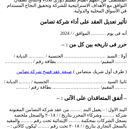
التوافق مع الأهداف الاستراتيجية للشركة وتحقيق النجاح المستدام
في الأسواق المحلية والدولية.
تأثير تعديل العقد على أداء شركة تضامن
أنه فى يوم ………. الموافق / / 2024
حرر فى تاريخه بين كل من : –
أولا : السيد ……………………… الجنسية / ……….. الديانة /
…….. المقيم/ ………………………. بطاقة رقم / ………………
( طرف أول شريك متضامن )
صيغة عقد فسخ شركة تضامن
ثانيا: السيد ………………………………. الجنسية / …….. الديانة /
…….. المقيم/ …………………………. بطاقة رقم / ……..
– أتفق المتعاقدان على الآتى : –
البند الاول : – يعمل البند …….. من عقد شركة التضامن المعنونة
شركة …….. وشركاء المحرر بتاريخ / / ۲۰۱۸ والسجل ملخصه
بسجل الشركات بمحكمة …….. الإبتدائية تحت رقم …….. والمقيد
بالسجل التجارى بتاريخ / / ۲۰۱۸ تحت رقم …….. ليكون كالأتى : –