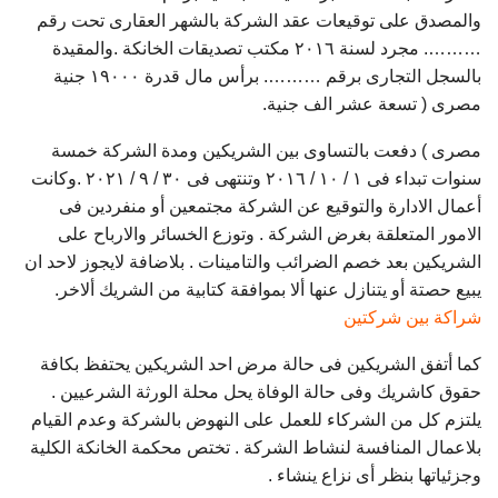
والمصدق على توقيعات عقد الشركة بالشهر العقارى تحت رقم
………. مجرد لسنة ۲۰۱٦ مكتب تصديقات الخانكة .والمقيدة
بالسجل التجارى برقم ………. برأس مال قدرة ۱۹۰۰۰ جنية
مصرى ( تسعة عشر الف جنية.
مصرى ) دفعت بالتساوى بين الشريكين ومدة الشركة خمسة
سنوات تبداء فى ۱ / ۱۰ / ۲۰۱٦ وتنتهى فى ۳۰ / ۹ / ۲۰۲۱ .وكانت
أعمال الادارة والتوقيع عن الشركة مجتمعين أو منفردين فى
الامور المتعلقة بغرض الشركة . وتوزع الخسائر والارباح على
الشريكين بعد خصم الضرائب والتامينات . بلاضافة لايجوز لاحد ان
يبيع حصتة أو يتنازل عنها ألا بموافقة كتابية من الشريك ألاخر.
شراكة بين شركتين
كما أتفق الشريكين فى حالة مرض احد الشريكين يحتفظ بكافة
حقوق كاشريك وفى حالة الوفاة يحل محلة الورثة الشرعيين .
يلتزم كل من الشركاء للعمل على النهوض بالشركة وعدم القيام
بلاعمال المنافسة لنشاط الشركة . تختص محكمة الخانكة الكلية
وجزئياتها بنظر أى نزاع ينشاء .