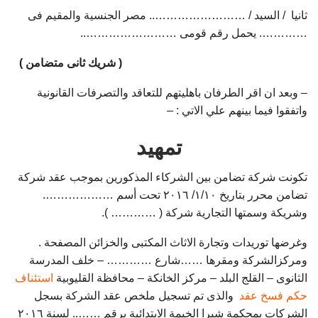
ثانيا / السيد / …………………….. مصر الجنسية والمقيم فى
…………. يحمل رقم قومى ……………………..
( شريك ثانى متضامن )
– وبعد ان اقر الطرفان باهليتهم للتعاقد والتصرفات القانونية
واتفقوا فيما بينهم علي الاتي : –
تمهيد
تكونت شركة تضامن بين الشركاء المذكورين بموجب عقد شركة
تضامن محرر بتاريخ ۱/۱۰/ ۲۰۱٦ تحت أسم ……………….
وشريكة وسمتها التجارية شركة ( ………… ).
وغرضها توريدات وتجارة الاثاث المكتبى والخزائن المصفحة .
ومركزالشركة ومقرها ……شارع ………… – خلف المدرسة
الثانوى – القلج البلد – مركز الخانكة – محافظة القليوبية
استئناف
حكم فسخ عقد
والذى تم تسجيل ملخص عقد الشركة بسجل
الشركات بمحكمة شبرا الخيمة الابتدائية برقم …….. لسنة ۲۰۱٦