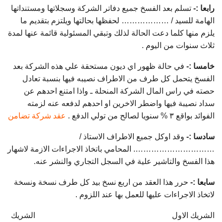
رابعا :-
تسلم بعد الفسخ جميع دفاتر الشركة وسجلاتها ومستنداتها
الهامة للسيد / ……………… لحفظها بحالتها ويلتزم بتقديم ما
يلزم منها كلما دعت الحالة لذلك وتبقي المسئولية قائمة عنها لمدة
ثلاث سنوات من اليوم .
خامسا :-
في حالة ظهور اي ديون مستحقة علي هذه الشركة بعد
الفسخ يتحمل كل طرف من الاطراف نصيبه فيها بنسبة تعادل
حصته في راس المال الشركة المنحلة ـ واذا امتنع احدهم عن
سداد نصيبة فيها واضطر الاخرين او احدهم لدفعه عنه لزمته
الفوائد بواقع ۳ % سنويا لصالح من تولي الدفع .
عقد شركة تضامن
سادسا :-
وقد اوكل جميع الاطراف الاستاذ /
…………………………. المحامي باتخاذ الاجراءات الازمة لاشهار
هذا الفسخ والتاشير علية في السجل التجاري والنشر عنه.
سابعا :-
حرر هذا العقد من اربع نسخ بيد كل طرف نسخة ونسخة
لاتخاذ الاجراءات عليها للعمل بها عند اللزوم .
الشريك الاول الشريك