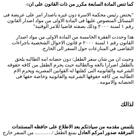
كما تنص المادة السابعة مكرر من ذات القانون على ان:-
“يختص رئيس محكمة الاسرة دون غيره باصدار امر على عريضة فى
المسائل المنصوص عليها فى المادة الاولى من مواد اصدار القانون
رقم ۱ لسنة ۲۰۰۰ وذلك بصفته قاضيا للامر الوقتية”
هذا وحددت الفقرة الخامسة من المادة الاولى من مواد اصدار
القانون رقم ۱ لسنة ۲۰۰۰ م قانون الاحوال الشخصية باجراءات
التقاضى في المنازعات حول السفر الى الخارج.
وحيث ان من شان سفر الطفل/ دون حضانه امه الطالبه يلحق
بالطفل اضرارا بالغه وبالطالبه حيث يحرم الطفل من كافه حقوقه
الشرعيه والقانونيه التى كفلتها له القوانين المصريه ويحرم الام
الطالبه من كافه حقوقها الشرعيه والقانونيه وخاصة حقها فى
الحضانه والامومه .
لذالك
يلتمس مقدمه من سيادتكم بعد الاطلاع على حافظه المستندات
المرفقه صدور امركم العادل
بمنع الطفل /……….. من السفر خارج