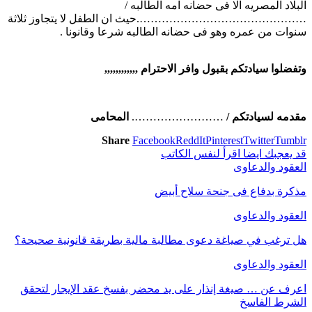
البلاد المصريه الا فى حضانه امه الطالبه /
……………………………………….حيث ان الطفل لا يتجاوز ثلاثة
سنوات من عمره وهو فى حضانه الطالبه شرعا وقانونا .
وتفضلوا سيادتكم بقبول وافر الاحترام ,,,,,,,,,,,,
مقدمه لسيادتكم /
…………………….
المحامى
Share
Facebook
ReddIt
Pinterest
Twitter
Tumblr
قد يعجبك ايضا
اقرأ لنفس الكاتب
العقود والدعاوى
مذكرة بدفاع فى جنحة سلاح أبيض
العقود والدعاوى
هل ترغب في صياغة دعوى مطالبة مالية بطريقة قانونية صحيحة؟
العقود والدعاوى
اعرف عن … صيغة إنذار على يد محضر بفسخ عقد الإيجار لتحقق
الشرط الفاسخ