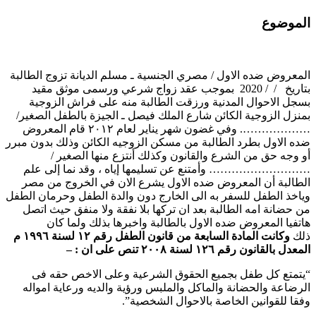
الموضوع
المعروض ضده الاول / مصري الجنسية ـ مسلم الديانة تزوج الطالبة
بتاريخ / / 2020 بموجب عقد زواج شرعي ورسمى موثق مقيد
بسجل الاحوال المدنية ورزقت الطالبة منه على فراش الزوجية
بمنزل الزوجية الكائن شارع الملك فيصل ـ الجيزة بالطفل الصغير/
………………. وفي غضون شهر يناير لعام ۲۰۱۲ قام المعروض
ضده الاول بطرد الطالبة من مسكن الزوجيه الكائن وذلك بدون مبرر
أو وجه حق من الشرع والقانون وكذلك أنتزع منها الصغير /
……………………… وأمتنع عن تسليمها إياه ، وقد نما إلى علم
الطالبة أن المعروض ضده الاول يشرع الان في الخروج من مصر
وياخذ الطفل للسفر به الى الخارج دون والدة الطفل وحرمان الطفل
من حضانة امه الطالبة بعد ان تركها بلا نفقة ولا منفق حيث اتصل
هاتفيا المعروض ضده الاول بالطالبة واخبرها بذلك ولما كان
ذلك
وكانت المادة السابعة من قانون الطفل رقم ۱۲ لسنة ۱۹۹٦ م
المعدل بالقانون رقم ۱۲٦ لسنة ۲۰۰۸ تنص على ان : –
“يتمتع كل طفل بجميع الحقوق الشرعية وعلى الاخص حقه فى
الرضاعة والحضانة والماكل والملبس ورؤية والديه ورعاية امواله
وفقا للقوانين الخاصة بالاحوال الشخصية”.