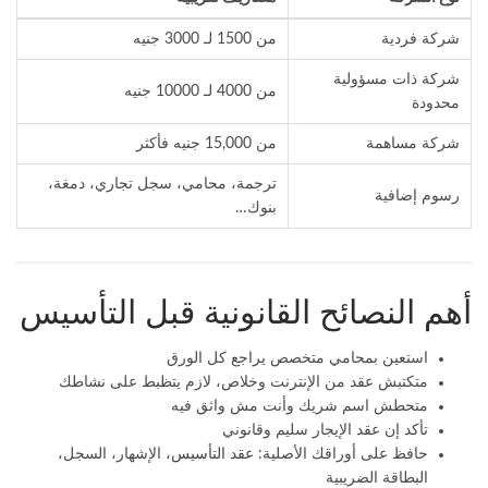
شركة فردية
من 1500 لـ 3000 جنيه
شركة ذات مسؤولية
من 4000 لـ 10000 جنيه
محدودة
شركة مساهمة
من 15,000 جنيه فأكثر
ترجمة، محامي، سجل تجاري، دمغة،
رسوم إضافية
بنوك…
أهم النصائح القانونية قبل التأسيس
استعين بمحامي متخصص يراجع كل الورق
متكتبش عقد من الإنترنت وخلاص، لازم يتظبط على نشاطك
متحطش اسم شريك وأنت مش واثق فيه
تأكد إن عقد الإيجار سليم وقانوني
حافظ على أوراقك الأصلية:
عقد التأسيس
، الإشهار، السجل،
البطاقة الضريبية