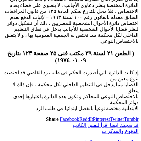
الدائرة المختصة بنظر دعاوى الأجانب ، لا ينطوى على قضاء بعدم
الاختصاص ، فلا محل للتذرع بحكم المادة ۱۳۵ من قانون المرافعات
السابق معدله بالقانون رقم ۱۰۰ لسنة ۱۹٦۳ – لإثبات الدفع بعدم
اختصاص دائرة الأحوال الشخصية للمصريين ، ذلك أن تشكيل دوائر
لنظر قضايا الأحوال الشخصية للأجانب يدخل فى نطاق التنظيم
الداخلي لكل محكمة مما تختص به الجمعية العمومية بها ، و لا يتعلق
بالاختصاص النوعي.
( الطعن ۲۱ لسنة ۳۹ مكتب فنى ۲۵ صفحة ۱۲۳ بتاريخ
۰۹-۰۱-۱۹۷٤)
إذ كانت الدائرة التي أصدرت الحكم فى طلب رد القاضي قد اختصت
بنوع معين من
القضايا مما يدخل فى التنظيم الداخلي لكل محكمة ، فإن ذلك لا
يتعلق
بالاختصاص النوعي للمحاكم و تكون هذه الدائرة باعتبارها إحدى
دوائر المحكمة
الابتدائية مختصة نوعياً بالفصل ابتدائيا فى طلب الرد .
Share
Facebook
ReddIt
Pinterest
Twitter
Tumblr
قد يعجبك ايضا
اقرأ لنفس الكاتب
الدفوع والمذكرات