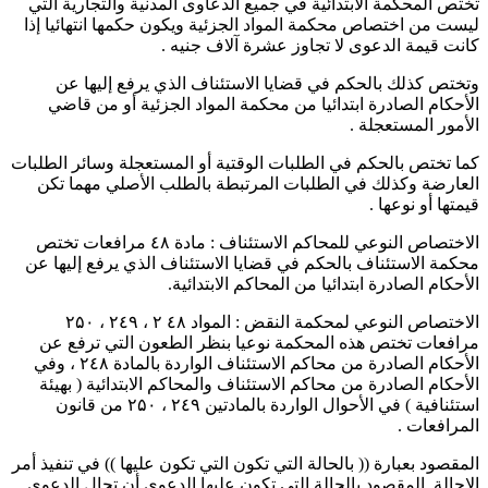
تختص المحكمة الابتدائية في جميع الدعاوى المدنية والتجارية التي
ليست من اختصاص محكمة المواد الجزئية ويكون حكمها انتهائيا إذا
كانت قيمة الدعوى لا تجاوز عشرة آلاف جنيه .
وتختص كذلك بالحكم في قضايا الاستئناف الذي يرفع إليها عن
الأحكام الصادرة ابتدائيا من محكمة المواد الجزئية أو من قاضي
الأمور المستعجلة .
كما تختص بالحكم في الطلبات الوقتية أو المستعجلة وسائر الطلبات
العارضة وكذلك في الطلبات المرتبطة بالطلب الأصلي مهما تكن
قيمتها أو نوعها .
الاختصاص النوعي للمحاكم الاستئناف : مادة ٤۸ مرافعات تختص
محكمة الاستئناف بالحكم في قضايا الاستئناف الذي يرفع إليها عن
الأحكام الصادرة ابتدائيا من المحاكم الابتدائية.
الاختصاص النوعي لمحكمة النقض : المواد ٤۸ ۲ ، ۲٤۹ ، ۲۵۰
مرافعات تختص هذه المحكمة نوعيا بنظر الطعون التي ترفع عن
الأحكام الصادرة من محاكم الاستئناف الواردة بالمادة ۲٤۸ ، وفي
الأحكام الصادرة من محاكم الاستئناف والمحاكم الابتدائية ( بهيئة
استئنافية ) في الأحوال الواردة بالمادتين ۲٤۹ ، ۲۵۰ من قانون
المرافعات .
المقصود بعبارة (( بالحالة التي تكون التي تكون عليها )) في تنفيذ أمر
الإحالة. المقصود بالحالة التي تكون عليها الدعوى أن تحال الدعوى