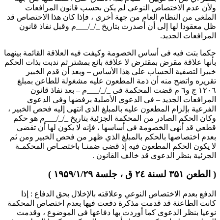
ولأن عدم الاختصاص النوعي لم يكن بحسب قانون المرافعات
الملغى من النظام العام من جهة أخرى ، فإذا كان هذا الاختصاص قد
ظل معقودا لها إلى أن أصدرت بتاريخ _/_/___م وقبل نفاذ قانون
المرافعات الجديد.
حكما بتت فيه فى أساس الخصومة وكيفت فيه العلاقة القائمة بينهما
بأنها علاقة مقرض بمقترض لا علاقة بائع بمشتر ثم ندبت بذات الحكم
خبيرا لتصفية الحساب على هذا الأساس – وبعد أن قدم الخبير
تقريره واتضح منه أن ذمة المطعون عليه مشغولة للطاعن بمبلغ
۱۲۰٦ ج و٦ م قضت المحكمة فى _/_/___م – بعد نفاذ قانون
المرافعات الجديد – فى الدعوى الأصلية برفضها وفى الدعوى
الفرعية بإلزام المطعون عليه بالمبلغ الذى انتهى إليه فحص الخبير ،
وكان الحكم الصادر من المحكمة الجزئية بتاريخ _/_/___م هو حكم
قطعي قد أنهى الخصومة فى أساسها ، فإنه لا يكون لها أن تقضى
بعدم اختصاصها بالحكم بالمبلغ الذي ظهر من فحص الخبير ومن ثم
لا يكون الحكم المطعون فيه إذ قضى ضمنـا باختصـاص المحكمـة
الجزئية بنظر الدعوى قد خالف القانون .
( الطعن ۳۵۱ لسنة ۲٤ ق ، جلسة ۱۹۵۹/۱/۲۹ )
الدفع بعدم الاختصاص النوعي وعلاقته بالإخلال بحق الدفاع : إذا
كانت الطاعنة قد قدمت مذكرة دفعت فيها بعدم اختصاص المحكمة
نوعيا بنظر الدعوى كما أوردت بها دفاعها فى الموضوع ، وقدمت