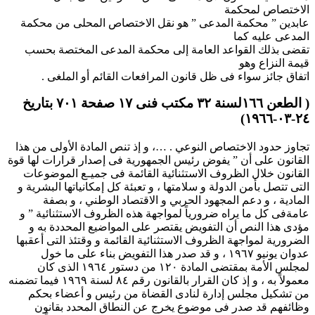
الاختصاص لمحكمة
عابدين ” محكمة المدعى ” هو نقل الاختصاص المحلى من محكمة
المدعى عليه كما
تقضى بذلك القواعد العامة إلى محكمة المدعى المختصة بحسب
قيمة النزاع وهو
اتفاق جائز سواء فى ظل قانون المرافعات القائم أو الملغى .
( الطعن ۱٦٦لسنة ۳۲ مكتب فنى ۱۷ صفحة ۷۰۱ بتاريخ
۲٤-۰۳-۱۹٦٦)
تجاوز حدود الاختصاص النوعي . …، و إذ تنص المادة الأولى من هذا
القانون على أن ” يفوض رئيس الجمهورية فى إصدار قرارات لها قوة
القانون خلال الظروف الاستثنائية القائمة فى جميـع الموضوعات
التى تتصل بأمن الدولة و سلامتها ، و تعبئة كل إمكانياتها البشرية و
المادية ، و دعم المجهود الحربي و الاقتصاد الوطني ، و بصفة
عامةفى كل ما يراه ضرورياً لمواجهة هذه الظروف الاستثنائية ” و
مؤدى هذا النص أن التفويض يقتصر على المواضيع المحددة به و
الضرورية لمواجهة الظروف الاستثنائية القائمة و وقتئذ التى أعقبها
عدوان يونيو ۱۹٦۷ ، و قد صدر هذا التفويض بناء على ما خول
لمجلس الأمة بمقتضى المادة ۱۲۰ من دستور ۱۹٦٤ الذى كان
معمولاً به ، و إذ كان القرار بالقانون رقم ۸٤ لسنة ۱۹٦۹ فيما تضمنه
من تشكيل مجلس إدارة لنادى القضاة من رئيس و أعضاء بحكم
وظائفهم قد صدر فى موضوع يخرج عن النطاق المحدد بقانون