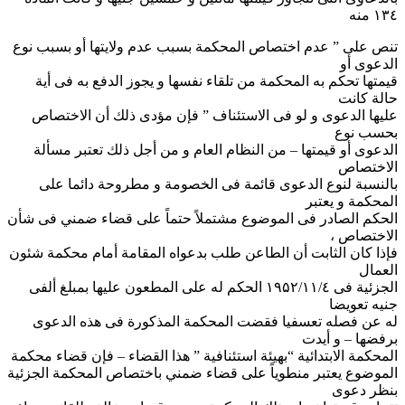
۱۳٤ منه
تنص على ” عدم اختصاص المحكمة بسبب عدم ولايتها أو بسبب نوع
الدعوى أو
قيمتها تحكم به المحكمة من تلقاء نفسها و يجوز الدفع به فى أية
حالة كانت
عليها الدعوى و لو فى الاستئناف ” فإن مؤدى ذلك أن الاختصاص
بحسب نوع
الدعوى أو قيمتها – من النظام العام و من أجل ذلك تعتبر مسألة
الاختصاص
بالنسبة لنوع الدعوى قائمة فى الخصومة و مطروحة دائما على
المحكمة و يعتبر
الحكم الصادر فى الموضوع مشتملاً حتماً على قضاء ضمني فى شأن
الاختصاص ،
فإذا كان الثابت أن الطاعن طلب بدعواه المقامة أمام محكمة شئون
العمال
الجزئية فى ۱۹۵۲/۱۱/٤ الحكم له على المطعون عليها بمبلغ ألفى
جنيه تعويضا
له عن فصله تعسفيا فقضت المحكمة المذكورة فى هذه الدعوى
برفضها – و أيدت
المحكمة الابتدائية “بهيئة استئنافية ” هذا القضاء – فإن قضاء محكمة
الموضوع يعتبر منطوياً على قضاء ضمني باختصاص المحكمة الجزئية
بنظر دعوى