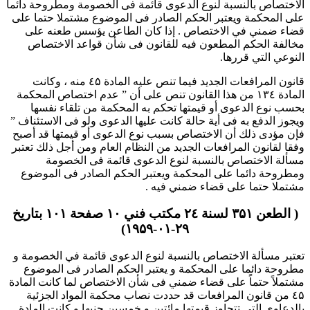
الاختصاص بالنسبة لنوع الدعوى قائمة فى الخصومة ومطروحة دائما
على المحكمة ويعتبر الحكم الصادر فى الموضوع مشتملا حتما على
قضاء ضمني في الاختصاص . إذا كان الطاعن يؤسس طعنه على
مخالفة الحكم المطعون فيه للقانون فى شأن قواعد الاختصاص
النوعي التي قررها.
قانون المرافعات الجديد فيما تنص عليه المادة ٤۵ منه ، وكانت
المادة ۱۳٤ من هذا القانون تنص على أن ” عدم اختصاص المحكمة
بحسب نوع الدعوى أو قيمتها تحكم به المحكمة من تلقاء نفسها
ويجوز الدفع به فى أية حالة كانت عليها الدعوى ولو فى الاستئناف ”
فإن مؤدى ذلك أن الاختصاص بسبب نوع الدعوى أو قيمتها قد أصبح
وفقا لقانون المرافعات الجديد من النظام العام ومن أجل ذلك تعتبر
مسألة الاختصاص بالنسبة لنوع الدعوى قائمة فى الخصومة
ومطروحة دائما على المحكمة ويعتبر الحكم الصادر فى الموضوع
مشتملا حتما على قضاء ضمني فيه .
( الطعن ۳۵۱ لسنة ۲٤ مكتب فني ۱۰ صفحة ۱۰۱ بتاريخ
۲۹-۰۱-۱۹۵۹)
تعتبر مسألة الاختصاص بالنسبة لنوع الدعوى قائمة في الخصومة و
مطروحة دائما على المحكمة و يعتبر الحكم الصادر فى الموضوع
مشتملاً حتماً على قضاء ضمني فى شأن الاختصاص لما كانت المادة
٤۵ من قانون المرافعات قد حددت نصاب محكمة المواد الجزئية
بالدعاوى التى تتجاوز قيمتها مائتين و خمسين جنيها و كانت المادة