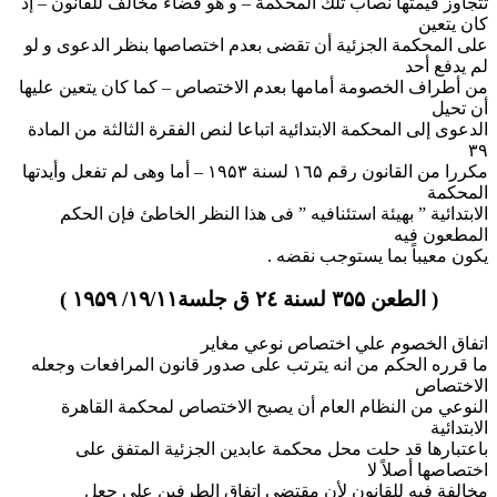
تتجاوز قيمتها نصاب تلك المحكمة – و هو قضاء مخالف للقانون – إذ
كان يتعين
على المحكمة الجزئية أن تقضى بعدم اختصاصها بنظر الدعوى و لو
لم يدفع أحد
من أطراف الخصومة أمامها بعدم الاختصاص – كما كان يتعين عليها
أن تحيل
الدعوى إلى المحكمة الابتدائية اتباعا لنص الفقرة الثالثة من المادة
۳۹
مكررا من القانون رقم ۱٦۵ لسنة ۱۹۵۳ – أما وهى لم تفعل وأيدتها
المحكمة
الابتدائية ” بهيئة استئنافيه ” فى هذا النظر الخاطئ فإن الحكم
المطعون فيه
يكون معيباً بما يستوجب نقضه .
( الطعن ۳۵۵ لسنة ۲٤ ق جلسة۱۹/۱۱/ ۱۹۵۹ )
اتفاق الخصوم علي اختصاص نوعي مغاير
ما قرره الحكم من انه يترتب على صدور قانون المرافعات وجعله
الاختصاص
النوعي من النظام العام أن يصبح الاختصاص لمحكمة القاهرة
الابتدائية
باعتبارها قد حلت محل محكمة عابدين الجزئية المتفق على
اختصاصها أصلاً لا
مخالفة فيه للقانون لأن مقتضى اتفاق الطرفين على جعل