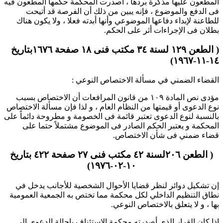
المطعون عليها مذكرة بردها ، أصدرت المحكمة حكمها المطعون فيه
فى الدفع والموضوع ، فإنه يبين من ذلك أن الفرصة قد أتيحت
للطاعنة لإبداء دفاعها الموضوعي وأنها أبدته فعلا ، ولا يكون هناك
بطلان فى الإجراءات أثر على الحكم.
( الطعن ۱۲۹ لسنة ۳٤ مكتب فنى ۱۸ صفحة ۱٦۷٦بتاريخ
۱٤-۱۱-۱۹٦۷)
القضاء الضمني في مسألة الاختصاص النوعي :
مؤدى نص المادة ۱۰۹ من قانون المرافعات أن الاختصاص بسبب
نوع الدعوى أو قيمتها من النظام العام ، و لذا فإن مسألة الاختصاص
بالنسبة لنوع الدعوى تعتبر قائمة فى الخصومة و مطروحة دائماً على
المحكمة و يعتبر الحكم الصادر فى الموضوع مشتملاً حتما على
قضاء ضمني فى شأن الاختصاص.
( الطعن ۲۰٦لسنة ٤۲ مكتب فنى ۲۷ صفحة ٤۲۲ بتاريخ
۱۰-۰۲-۱۹۷٦)
إن تشكيل دوائر لنظر قضايا الأحوال الشخصية للأجانب يدخل في
نطاق التنظيم الداخلي لكل محكمة مما تختص به الجمعية العمومية
بها ، و لا يتعلق بالاختصاص النوعي.
إذا كان القرار الذي أصدرته محكمة الاستئناف بإحالة الدعوى إلى