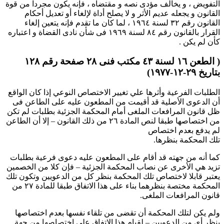
التفويض ، و يخالف مؤدى نصه و مقتضاه ، فإنه يكون مجرداً من قوة
القانون و يجعله عديم الأثر و لا يصلح أداة لإلغاء أو تعديل أحكام
القانون رقم ۳۲ لسنة ۱۹٦٤ ، لما كان ما تقدم فإنه يتعين إلغاء
القرار بالقانون رقم ۸٤ لسنة ۱۹٦۹ فى شأن نادى القضاة و اعتباره
كأن لم يكن .
( الطعن ۱٦ لسنة ٤۳ مكتب فنى ۲۸ صفحة رقم ۱۲۸
بتاريخ ۲۹-۱۲-۱۹۷۷)
الطلبات الفرعية وأثرها علي تغيير الاختصاص النوعي إذا كان الواقع
أن الدعوى الأصلية قد أقيمت من المطعون عليه على الطاعن فى
ظل قانون المرافعات الملغى أمام المحكمة الجزئية بطلبات لم تكن
من اختصاصها طبقا لنص المادة ۲٦ من ذلك القانون – إلا أن الطاعن
لم يدفع بعدم اختصاص
تلك المحكمة بنظرها.
كما أنه من جهته قد أقام على المطعون عليه دعوى فرعية بطلبات
تزيد هي الأخرى عن نصاب المحكمة الجزئية – فإن كلا من الخصمين
يعتبر قابلا لاختصاص تلك المحكمة بنظر كل من الدعويين وتكون تلك
المحكمة مختصة بنظرهما بناء على هذا الاتفاق طبقا للمادة ۲۷ من
قانون المرافعات الملغى.
ولم يكن لتلك المحكمة أن تقضى من تلقاء نفسها بعدم اختصاصها
بنظر أي من الدعويين – لقيام هذا الاتفاق على اختصاصها من جهة