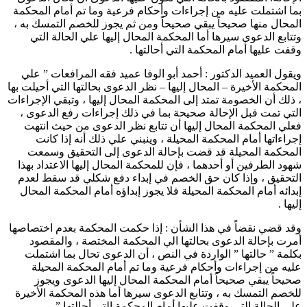
بما اشتملت عليه من إجراءات وأحكام فرعية وما تم أمام المحكمة
المحال منها صحيحاً يبقي صحيحاً ومن ثم يجوز للخصم التمسك به ،
وتتابع الدعوى سيرها أما المحكمة المحال إليها علي الحالة التي
وقفت عليها أمام المحكمة التي أحالتها .
ويقول العميد الدكتور : أحمد أبو الوفا عميد فقه المرافعات ” علي
المحكمة الأخيرة – المحال إليها – نظر الدعوى بحالتها التي أحيلت بها
، ذلك أن الخصومة تمتد إلى المحكمة المحال إليها ، وتبقي الإجراءات
التي تمت قبل الإحالة صحيحة بما في ذلك إجراءات رفع الدعوى ،
فعلي المحكمة المحال إليها أن تتابع نظر الدعوى من حيث انتهت
إجراءاتها أمام المحكمة المحيلة ، وينبني علي ذلك أنه إذا كانت
المحكمة المحيلة قد قضت بإحالة الدعوى إلى التحقيق وسمعت
شهود الطرفين أو أحدهما ، فإن للمحكمة المحال إليها الاعتداد بهذا
التحقيق ، وإذا كان حق الخصم في إبداء دفع شكلي قد سقط لعدم
إبدائه أمام المحكمة المحيلة فلا يجوز إبداؤه أمام المحكمة المحال
إليها .
وقد قضي نقضاً في هذا الشأن : إذا حكمت المحكمة بعدم اختصاصها
أمرت بإحالة الدعوى بحالتها الي المحكمة المختصة ، والمقصود
بكلمة ” حالتها ” الواردة في النص ، أن الدعوى تحال بما اشتملت
عليه من إجراءات وأحكام فرعية وما تم أمام المحكمة المحيلة
صحيحاً يبقي صحيحاً أمام المحكمة المحال إليها الدعوى ويجوز
للخصم التمسك به ، وتتابع الدعوى سيرها أما هذه المحكمة الأخيرة
علي الحالة التي وقفت عليها أمام المحكمة التي أحالتها ”